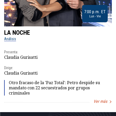
7:00 p.m. ET
Lun - Vie
LA NOCHE
L
Análisis
No
Presenta:
Pr
Claudia Gurisatti
Id
Dirige:
Dir
Claudia Gurisatti
Id
Otro fracaso de la 'Paz Total': Petro despide su
mandato con 22 secuestrados por grupos
criminales
Ver más
Item
1
of