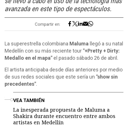
se llevó a cabo el uso de la tecnología más
avanzada en este tipo de espectáculos.
Compartir en:
La superestrella colombiana
Maluma
llegó a su natal
Medellín con su más reciente tour
"+Pretty + Dirty:
Medallo en el mapa"
el pasado sábado 26 de abril.
El artista anticipaba desde días anteriores por medio
de sus redes sociales que este sería un
"show sin
precedentes"
.
o
VEA TAMBIÉN
La inesperada propuesta de Maluma a
Shakira durante encuentro entre ambos
artistas en Medellín