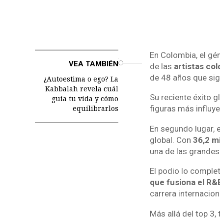
En Colombia, el gé
o
VEA TAMBIÉN
de las
artistas co
de 48 años que si
¿Autoestima o ego? La
Kabbalah revela cuál
Su reciente éxito g
guía tu vida y cómo
equilibrarlos
figuras más influye
En segundo lugar, e
global. Con
36,2 m
una de las grandes
El podio lo complet
que fusiona el R&B,
carrera internaciona
Más allá del top 3,