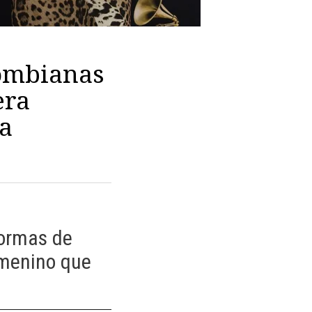
olombianas
era
na
formas de
emenino que