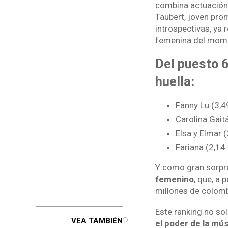
combina actuación
Taubert, joven pro
introspectivas, ya
femenina del mom
Del puesto 6
huella:
Fanny Lu (3,49
Carolina Gait
Elsa y Elmar 
Fariana (2,14
Y como gran sorpres
femenino
, que, a 
millones de colom
Este ranking no so
o
VEA TAMBIÉN
el poder de la mú