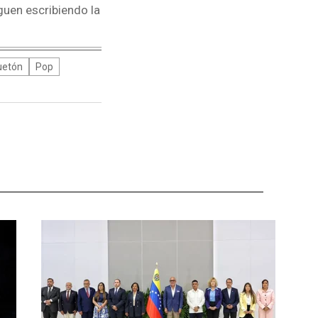
iguen escribiendo la
uetón
Pop