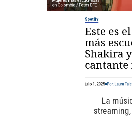
Mujeres más escuchadas
en Colombia / Fotos EFE
Spotify
Este es e
más escu
Shakira y
cantante 
julio 1, 2025
Por: Laura Tal
La músic
streaming,