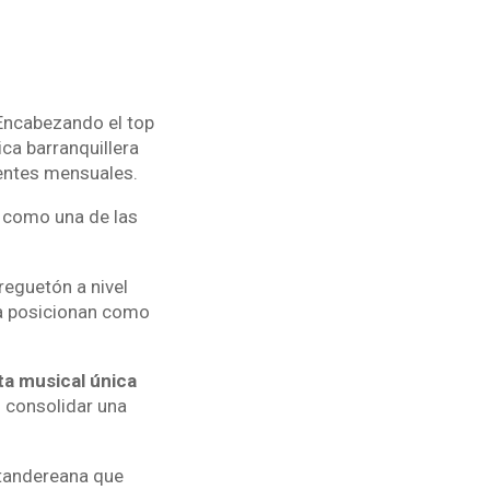
 Encabezando el top
ica barranquillera
entes mensuales.
 como una de las
reguetón a nivel
 la posicionan como
a musical única
o consolidar una
antandereana que