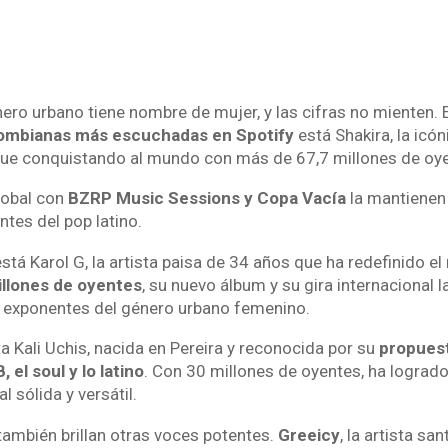
nero urbano tiene nombre de mujer, y las cifras no mienten.
lombianas más escuchadas en Spotify
está Shakira, la icón
gue conquistando al mundo con más de 67,7 millones de oy
lobal con
BZRP Music Sessions y Copa Vacía
la mantienen
ntes del pop latino.
stá Karol G, la artista paisa de 34 años que ha redefinido el 
illones de oyentes
, su nuevo álbum y su gira internacional
 exponentes del género urbano femenino.
a Kali Uchis, nacida en Pereira y reconocida por su
propuest
 el soul y lo latino
. Con 30 millones de oyentes, ha lograd
l sólida y versátil.
 también brillan otras voces potentes.
Greeicy
, la artista s