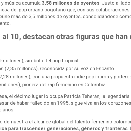
 y música acumula
3,58 millones de oyentes
. Justo al lad
mesa del pop urbano bogotano que, con sus colaboraciones y
 reúne más de 3,5 millones de oyentes, consolidándose como
ento.
 al 10, destacan otras figuras que han
 millones), símbolo del pop tropical.
án (2,35 millones), reconocida por su voz en Encanto.
(2,28 millones), con una propuesta indie pop íntima y podero
 millones), pionera del rap femenino en Colombia.
a, el décimo lugar lo ocupa Patricia Teherán, la legendaria
pesar de haber fallecido en 1995, sigue viva en los corazone
bianos.
lo demuestra el alcance global del talento femenino colomb
sica para trascender generaciones, géneros y fronteras
.