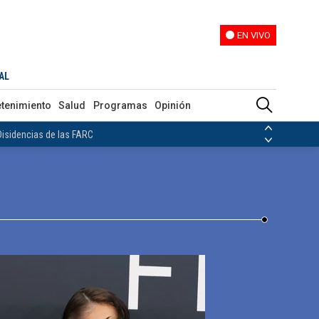
EN VIVO
EN VIVO
que se encuentra una cantante fallecida
AL
ias de las FARC
etenimiento
Salud
Programas
Opinión
ezuela
Nicolás Maduro
Disidencias de las FARC
 en Venezuela
Nicolás Maduro