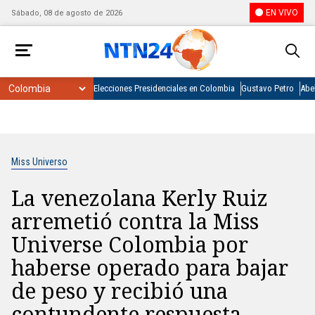
EN VIVO
Sábado, 08 de agosto de 2026
Elecciones Presidenciales en Colombia
Gustavo Petro
Abel
Miss Universo
La venezolana Kerly Ruiz
arremetió contra la Miss
Universe Colombia por
haberse operado para bajar
de peso y recibió una
contundente respuesta