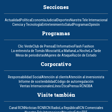
Secciones
Actualidad
Política
Economía
Judicial
Deportes
Nuestra Tele Internacional
Ciencia y Tecnología
Entretenimiento
Salud
Programas
Opinión
Programas
Clic Verde
Club de Prensa
El Informativo
Flash Fashion
La entrevista de Tomás Mosciatti
La Mañana
La Noche
La Tarde
Mesa de periodistas
Mujeres de Ataque
Razón de Estado
Corporativo
Responsabilidad Social
Atención al cliente
Atención al inversionista
Informe de sostenibilidad
Código de autorregulación
Ventas Internacionales
Línea Ética
Prensa RCN
OBA
Visite también
Canal RCN
Noticias RCN
RCN Radio
La República
RCN Comerciales