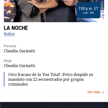
7:00 p.m. ET
Lun - Vie
LA NOCHE
L
Análisis
No
Presenta:
Pr
Claudia Gurisatti
Id
Dirige:
Dir
Claudia Gurisatti
Id
Otro fracaso de la 'Paz Total': Petro despide su
mandato con 22 secuestrados por grupos
criminales
Ver más
Item
1
of