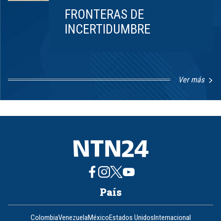
FRONTERAS DE
INCERTIDUMBRE
Ver más
Item
1
of
8
País
Colombia
Venezuela
México
Estados Unidos
Internacional