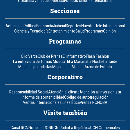
Colombia
Venezuela
México
Estados Unidos
Internacional
Secciones
Actualidad
Política
Economía
Judicial
Deportes
Nuestra Tele Internacional
Ciencia y Tecnología
Entretenimiento
Salud
Programas
Opinión
Programas
Clic Verde
Club de Prensa
El Informativo
Flash Fashion
La entrevista de Tomás Mosciatti
La Mañana
La Noche
La Tarde
Mesa de periodistas
Mujeres de Ataque
Razón de Estado
Corporativo
Responsabilidad Social
Atención al cliente
Atención al inversionista
Informe de sostenibilidad
Código de autorregulación
Ventas Internacionales
Línea Ética
Prensa RCN
OBA
Visite también
Canal RCN
Noticias RCN
RCN Radio
La República
RCN Comerciales