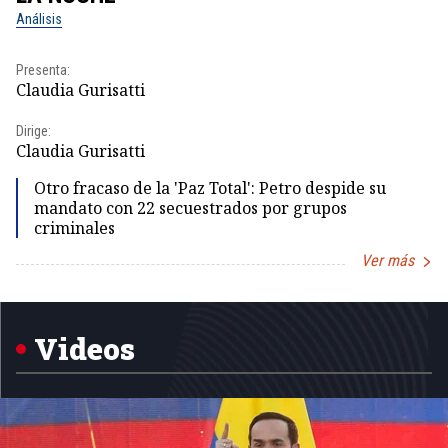
Análisis
No
Presenta:
Pr
Claudia Gurisatti
Id
Dirige:
Dir
Claudia Gurisatti
Id
Otro fracaso de la 'Paz Total': Petro despide su
mandato con 22 secuestrados por grupos
criminales
Ver más
Item
1
of
5
Videos