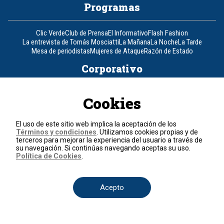
Programas
Clic Verde
Club de Prensa
El Informativo
Flash Fashion
La entrevista de Tomás Mosciatti
La Mañana
La Noche
La Tarde
Mesa de periodistas
Mujeres de Ataque
Razón de Estado
Corporativo
Responsabilidad Social
Atención al cliente
Atención al inversionista
Cookies
Informe de sostenibilidad
Código de autorregulación
Ventas Internacionales
Línea Ética
Prensa RCN
OBA
El uso de este sitio web implica la aceptación de los
Visite también
Términos y condiciones
. Utilizamos cookies propias y de
terceros para mejorar la experiencia del usuario a través de
su navegación. Si continúas navegando aceptas su uso.
Canal RCN
Noticias RCN
RCN Radio
La República
RCN Comerciales
Política de Cookies
.
Nuestra Tele Internacional
Novelas
Fides
TDT
Un producto de RCN Televisión
RCN Total
Acepto
Contáctenos
Teléfono
+57 (601) 426 92 92