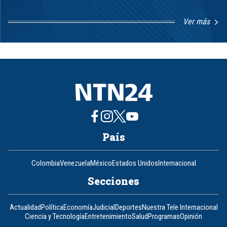
Ver más
Item
1
of
8
País
Colombia
Venezuela
México
Estados Unidos
Internacional
Secciones
Actualidad
Política
Economía
Judicial
Deportes
Nuestra Tele Internacional
Ciencia y Tecnología
Entretenimiento
Salud
Programas
Opinión