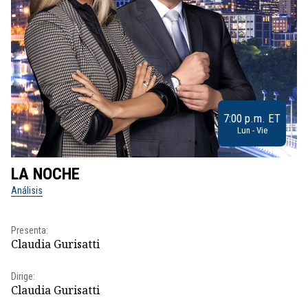
7:00 p.m. ET
Lun - Vie
LA NOCHE
L
Análisis
No
Pr
Presenta:
Id
Claudia Gurisatti
Dir
Dirige:
Id
Claudia Gurisatti