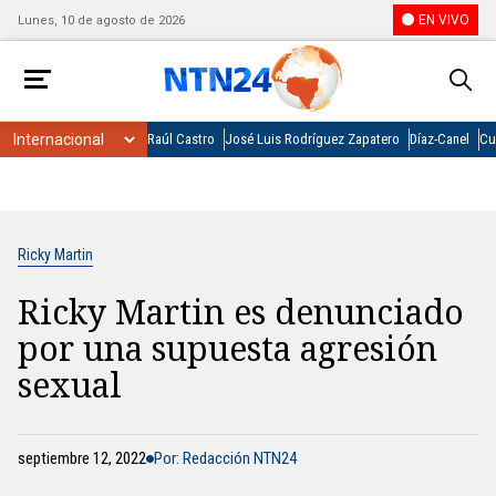
EN VIVO
Lunes, 10 de agosto de 2026
Raúl Castro
José Luis Rodríguez Zapatero
Díaz-Canel
Cu
Ricky Martin
Ricky Martin es denunciado
por una supuesta agresión
sexual
septiembre 12, 2022
Por: Redacción NTN24