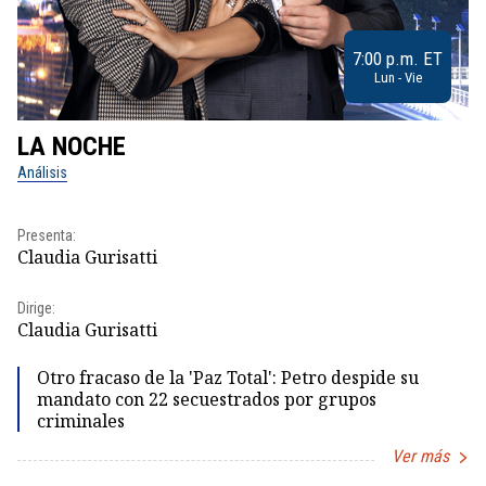
7:00 p.m. ET
Lun - Vie
LA NOCHE
L
Análisis
No
Pr
Presenta:
Id
Claudia Gurisatti
Dir
Dirige:
Id
Claudia Gurisatti
Otro fracaso de la 'Paz Total': Petro despide su
mandato con 22 secuestrados por grupos
criminales
Ver más
Item