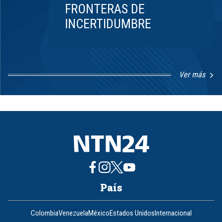
FRONTERAS DE
INCERTIDUMBRE
Ver más
Item
1
of
8
País
Colombia
Venezuela
México
Estados Unidos
Internacional