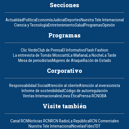
Secciones
Actualidad
Política
Economía
Judicial
Deportes
Nuestra Tele Internacional
Ciencia y Tecnología
Entretenimiento
Salud
Programas
Opinión
Programas
Clic Verde
Club de Prensa
El Informativo
Flash Fashion
La entrevista de Tomás Mosciatti
La Mañana
La Noche
La Tarde
Mesa de periodistas
Mujeres de Ataque
Razón de Estado
Corporativo
Responsabilidad Social
Atención al cliente
Atención al inversionista
Informe de sostenibilidad
Código de autorregulación
Ventas Internacionales
Línea Ética
Prensa RCN
OBA
Visite también
Canal RCN
Noticias RCN
RCN Radio
La República
RCN Comerciales
Nuestra Tele Internacional
Novelas
Fides
TDT