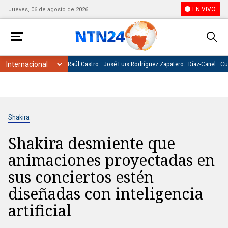
EN VIVO
Jueves, 06 de agosto de 2026
Raúl Castro
José Luis Rodríguez Zapatero
Díaz-Canel
Cu
Shakira
Shakira desmiente que
animaciones proyectadas en
sus conciertos estén
diseñadas con inteligencia
artificial