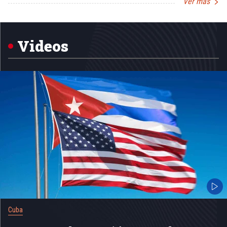
Ver más
Item
1
of
5
Videos
Cuba