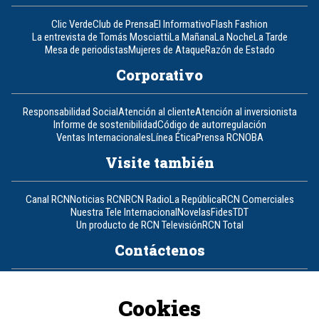
Clic Verde
Club de Prensa
El Informativo
Flash Fashion
La entrevista de Tomás Mosciatti
La Mañana
La Noche
La Tarde
Mesa de periodistas
Mujeres de Ataque
Razón de Estado
Corporativo
Responsabilidad Social
Atención al cliente
Atención al inversionista
Informe de sostenibilidad
Código de autorregulación
Ventas Internacionales
Línea Ética
Prensa RCN
OBA
Visite también
Canal RCN
Noticias RCN
RCN Radio
La República
RCN Comerciales
Nuestra Tele Internacional
Novelas
Fides
TDT
Un producto de RCN Televisión
RCN Total
Contáctenos
Teléfono
+57 (601) 426 92 92
Cookies