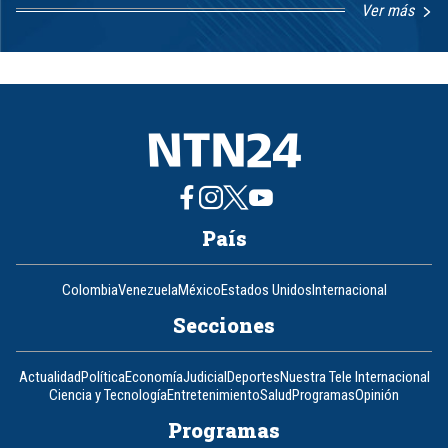
Ver más
Item
1
of
8
País
Colombia
Venezuela
México
Estados Unidos
Internacional
Secciones
Actualidad
Política
Economía
Judicial
Deportes
Nuestra Tele Internacional
Ciencia y Tecnología
Entretenimiento
Salud
Programas
Opinión
Programas