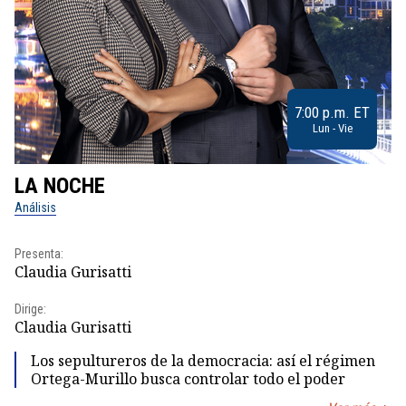
7:00 p.m. ET
Lun - Vie
LA NOCHE
L
Análisis
No
Presenta:
Pr
Claudia Gurisatti
Id
Dirige:
Dir
Claudia Gurisatti
Id
Los sepultureros de la democracia: así el régimen
Ortega-Murillo busca controlar todo el poder