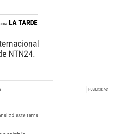
LA TARDE
rama:
nternacional
 de NTN24.
n
analizó este tema