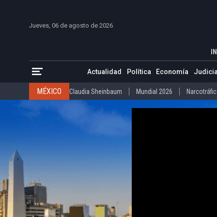
INTERNACIONAL
Raúl Castro
José Luis Rodríguez Zapatero
INICIO
COLOMBIA
VENEZUELA
MÉXICO
EST
ESTADOS UNIDOS
Donald Trump
Ataque al régimen de I
Jueves, 06 de agosto de 2026
COLOMBIA
Elecciones Presidenciales en Colombia
Gustavo Petr
"El Estado mexicano no garantiza la seg
INTERNACIONAL
INICIO
ACTUALIDAD
Raúl Castro
José Luis Rodríguez Zapat
VENEZUELA
Juicio contra Maduro
Terremoto en Venezuela
IN
COLOMBIA
Elecciones Presidenciales en Colombia
Gusta
MÉXICO
Claudia Sheinbaum
Mundial 2026
Narcotráfico
C
Actualidad
Política
Economía
Judicia
VENEZUELA
Juicio contra Maduro
Terremoto en Venezue
MÉXICO
Claudia Sheinbaum
Mundial 2026
Narcotráfi