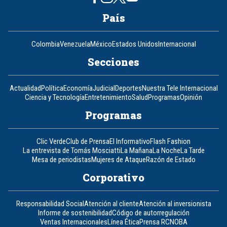
País
Colombia
Venezuela
México
Estados Unidos
Internacional
Secciones
Actualidad
Política
Economía
Judicial
Deportes
Nuestra Tele Internacional
Ciencia y Tecnología
Entretenimiento
Salud
Programas
Opinión
Programas
Clic Verde
Club de Prensa
El Informativo
Flash Fashion
La entrevista de Tomás Mosciatti
La Mañana
La Noche
La Tarde
Mesa de periodistas
Mujeres de Ataque
Razón de Estado
Corporativo
Responsabilidad Social
Atención al cliente
Atención al inversionista
Informe de sostenibilidad
Código de autorregulación
Ventas Internacionales
Línea Ética
Prensa RCN
OBA