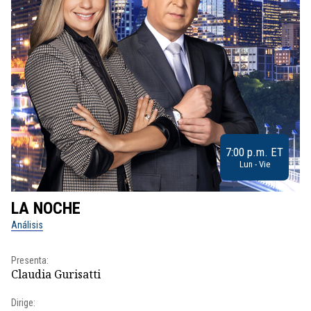
7:00 p.m. ET
Lun - Vie
LA NOCHE
L
Análisis
No
Presenta:
Pr
Claudia Gurisatti
Id
Dirige:
Dir