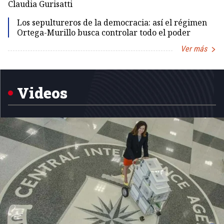
Claudia Gurisatti
Id
Los sepultureros de la democracia: así el régimen
Ortega-Murillo busca controlar todo el poder
Ver más
Item
1
of
5
Videos