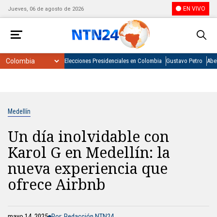
EN VIVO
Jueves, 06 de agosto de 2026
Elecciones Presidenciales en Colombia
Gustavo Petro
Abel
Medellín
Un día inolvidable con
Karol G en Medellín: la
nueva experiencia que
ofrece Airbnb
mayo 14, 2025
Por: Redacción NTN24