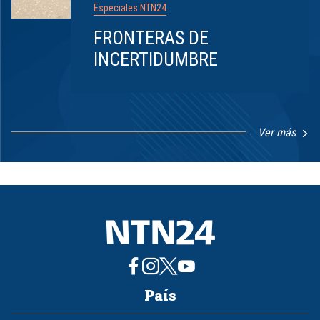
Especiales NTN24
FRONTERAS DE
INCERTIDUMBRE
Ver más
Item
1
of
8
País