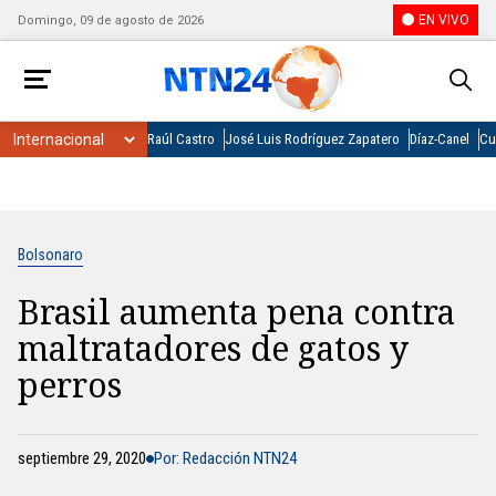
EN VIVO
Domingo, 09 de agosto de 2026
Raúl Castro
José Luis Rodríguez Zapatero
Díaz-Canel
Cu
Bolsonaro
Brasil aumenta pena contra
maltratadores de gatos y
perros
septiembre 29, 2020
Por: Redacción NTN24