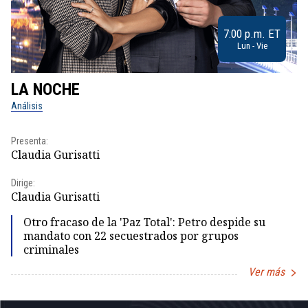
7:00 p.m. ET
Lun - Vie
LA NOCHE
L
Análisis
No
Presenta:
Pr
Claudia Gurisatti
Id
Dirige:
Dir
Claudia Gurisatti
Id
Otro fracaso de la 'Paz Total': Petro despide su
mandato con 22 secuestrados por grupos
criminales
Ver más
Item
1