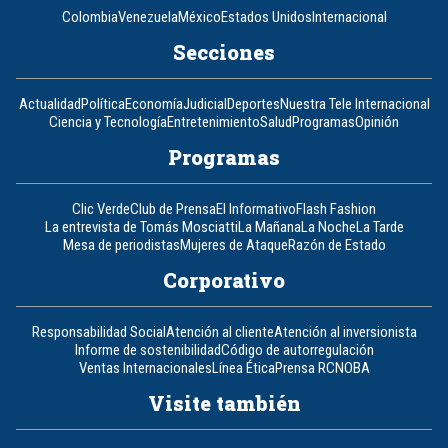
Colombia
Venezuela
México
Estados Unidos
Internacional
Secciones
Actualidad
Política
Economía
Judicial
Deportes
Nuestra Tele Internacional
Ciencia y Tecnología
Entretenimiento
Salud
Programas
Opinión
Programas
Clic Verde
Club de Prensa
El Informativo
Flash Fashion
La entrevista de Tomás Mosciatti
La Mañana
La Noche
La Tarde
Mesa de periodistas
Mujeres de Ataque
Razón de Estado
Corporativo
Responsabilidad Social
Atención al cliente
Atención al inversionista
Informe de sostenibilidad
Código de autorregulación
Ventas Internacionales
Línea Ética
Prensa RCN
OBA
Visite también