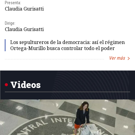
Presenta:
Pr
Claudia Gurisatti
Id
Dirige:
Dir
Claudia Gurisatti
Id
Los sepultureros de la democracia: así el régimen
Ortega-Murillo busca controlar todo el poder
Ver más
Item
1
of
5
Videos