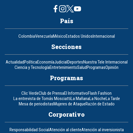
País
Colombia
Venezuela
México
Estados Unidos
Internacional
Secciones
Actualidad
Política
Economía
Judicial
Deportes
Nuestra Tele Internacional
Ciencia y Tecnología
Entretenimiento
Salud
Programas
Opinión
Programas
Clic Verde
Club de Prensa
El Informativo
Flash Fashion
La entrevista de Tomás Mosciatti
La Mañana
La Noche
La Tarde
Mesa de periodistas
Mujeres de Ataque
Razón de Estado
Corporativo
Responsabilidad Social
Atención al cliente
Atención al inversionista