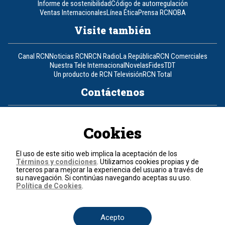
Informe de sostenibilidad
Código de autorregulación
Ventas Internacionales
Línea Ética
Prensa RCN
OBA
Visite también
Canal RCN
Noticias RCN
RCN Radio
La República
RCN Comerciales
Nuestra Tele Internacional
Novelas
Fides
TDT
Un producto de RCN Televisión
RCN Total
Contáctenos
Teléfono
+57 (601) 426 92 92
Cookies
Política de datos personales
Política de cookies
El uso de este sitio web implica la aceptación de los
Términos y condiciones
Términos y condiciones
. Utilizamos cookies propias y de
terceros para mejorar la experiencia del usuario a través de
su navegación. Si continúas navegando aceptas su uso.
© 2026, RCN Medios.
Política de Cookies
.
Todos los derechos reservados.
Organización Ardila Lülle - www.oal.com.co
Acepto