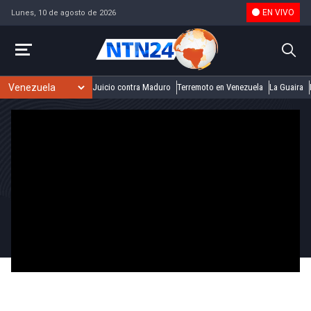
EN VIVO
Lunes, 10 de agosto de 2026
Juicio contra Maduro
Terremoto en Venezuela
La Guaira