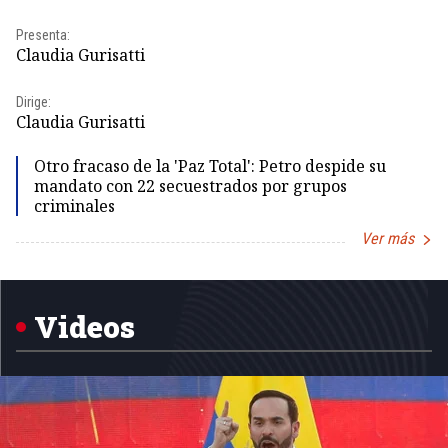
Pr
Presenta:
Id
Claudia Gurisatti
Dir
Dirige:
Id
Claudia Gurisatti
Otro fracaso de la 'Paz Total': Petro despide su
mandato con 22 secuestrados por grupos
criminales
Ver más
Item
1
of
5
Videos