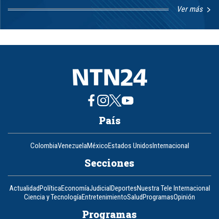
Ver más
Item
1
of
8
País
Colombia
Venezuela
México
Estados Unidos
Internacional
Secciones
Actualidad
Política
Economía
Judicial
Deportes
Nuestra Tele Internacional
Ciencia y Tecnología
Entretenimiento
Salud
Programas
Opinión
Programas