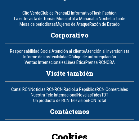
Clic Verde
Club de Prensa
El Informativo
Flash Fashion
La entrevista de Tomás Mosciatti
La Mañana
La Noche
La Tarde
Mesa de periodistas
Mujeres de Ataque
Razón de Estado
Corporativo
Responsabilidad Social
Atención al cliente
Atención al inversionista
Informe de sostenibilidad
Código de autorregulación
Ventas Internacionales
Línea Ética
Prensa RCN
OBA
Visite también
Canal RCN
Noticias RCN
RCN Radio
La República
RCN Comerciales
Nuestra Tele Internacional
Novelas
Fides
TDT
Un producto de RCN Televisión
RCN Total
Contáctenos
Teléfono
+57 (601) 426 92 92
Cookies