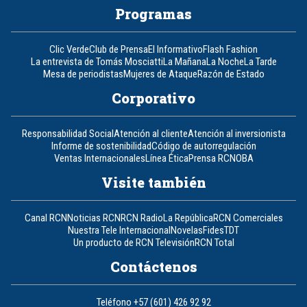
Programas
Clic Verde
Club de Prensa
El Informativo
Flash Fashion
La entrevista de Tomás Mosciatti
La Mañana
La Noche
La Tarde
Mesa de periodistas
Mujeres de Ataque
Razón de Estado
Corporativo
Responsabilidad Social
Atención al cliente
Atención al inversionista
Informe de sostenibilidad
Código de autorregulación
Ventas Internacionales
Línea Ética
Prensa RCN
OBA
Visite también
Canal RCN
Noticias RCN
RCN Radio
La República
RCN Comerciales
Nuestra Tele Internacional
Novelas
Fides
TDT
Un producto de RCN Televisión
RCN Total
Contáctenos
Teléfono
+57 (601) 426 92 92