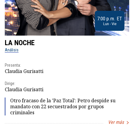
7:00 p.m. ET
Lun - Vie
LA NOCHE
L
Análisis
No
Presenta:
Pr
Claudia Gurisatti
Id
Dirige:
Dir
Claudia Gurisatti
Id
Otro fracaso de la 'Paz Total': Petro despide su
mandato con 22 secuestrados por grupos
criminales
Ver más
Item
1