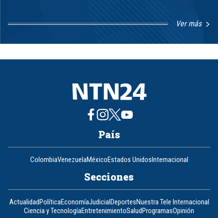
Ver más
Item
1
of
8
País
Colombia
Venezuela
México
Estados Unidos
Internacional
Secciones
Actualidad
Política
Economía
Judicial
Deportes
Nuestra Tele Internacional
Ciencia y Tecnología
Entretenimiento
Salud
Programas
Opinión