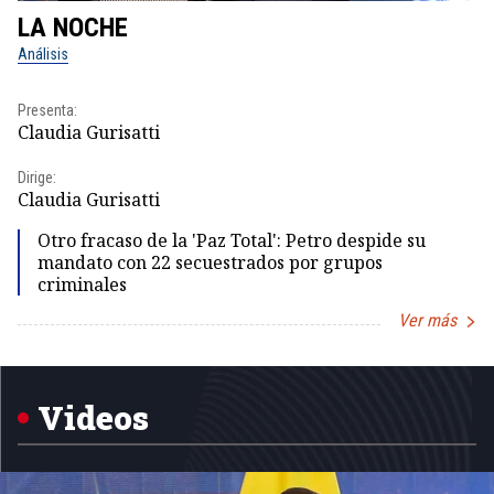
LA NOCHE
L
Análisis
No
Presenta:
Pr
Claudia Gurisatti
Id
Dirige:
Dir
Claudia Gurisatti
Id
Otro fracaso de la 'Paz Total': Petro despide su
mandato con 22 secuestrados por grupos
criminales
Ver más
Item
1
of
5
Videos