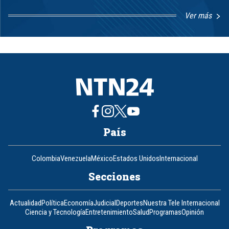
Ver más
Item
1
of
8
País
Colombia
Venezuela
México
Estados Unidos
Internacional
Secciones
Actualidad
Política
Economía
Judicial
Deportes
Nuestra Tele Internacional
Ciencia y Tecnología
Entretenimiento
Salud
Programas
Opinión