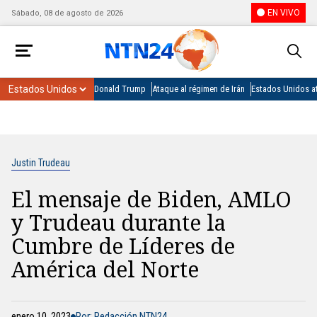
EN VIVO
Sábado, 08 de agosto de 2026
Donald Trump
Ataque al régimen de Irán
Estados Unidos at
Justin Trudeau
El mensaje de Biden, AMLO
y Trudeau durante la
Cumbre de Líderes de
América del Norte
enero 10, 2023
Por: Redacción NTN24