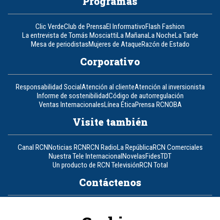
Programas
Clic Verde
Club de Prensa
El Informativo
Flash Fashion
La entrevista de Tomás Mosciatti
La Mañana
La Noche
La Tarde
Mesa de periodistas
Mujeres de Ataque
Razón de Estado
Corporativo
Responsabilidad Social
Atención al cliente
Atención al inversionista
Informe de sostenibilidad
Código de autorregulación
Ventas Internacionales
Línea Ética
Prensa RCN
OBA
Visite también
Canal RCN
Noticias RCN
RCN Radio
La República
RCN Comerciales
Nuestra Tele Internacional
Novelas
Fides
TDT
Un producto de RCN Televisión
RCN Total
Contáctenos
Teléfono
+57 (601) 426 92 92