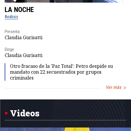
LA NOCHE
L
Análisis
No
Presenta:
Pr
Claudia Gurisatti
Id
Dirige:
Dir
Claudia Gurisatti
Id
Otro fracaso de la 'Paz Total': Petro despide su
mandato con 22 secuestrados por grupos
criminales
Ver más
Item
1
of
5
Videos