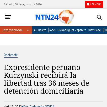
EN VIVO
Sábado, 08 de agosto de 2026
Raúl Castro
José Luis Rodríguez Zapatero
Díaz-Canel
Cu
Odebrecht
Expresidente peruano
Kuczynski recibirá la
libertad tras 36 meses de
detención domiciliaria
abril 10, 2022
Por: Redacción NTN24