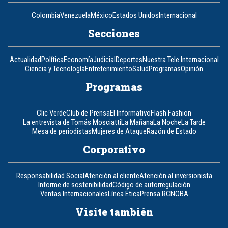
Colombia
Venezuela
México
Estados Unidos
Internacional
Secciones
Actualidad
Política
Economía
Judicial
Deportes
Nuestra Tele Internacional
Ciencia y Tecnología
Entretenimiento
Salud
Programas
Opinión
Programas
Clic Verde
Club de Prensa
El Informativo
Flash Fashion
La entrevista de Tomás Mosciatti
La Mañana
La Noche
La Tarde
Mesa de periodistas
Mujeres de Ataque
Razón de Estado
Corporativo
Responsabilidad Social
Atención al cliente
Atención al inversionista
Informe de sostenibilidad
Código de autorregulación
Ventas Internacionales
Línea Ética
Prensa RCN
OBA
Visite también