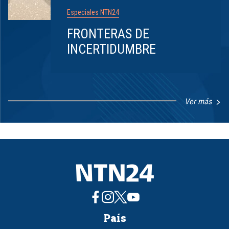
Especiales NTN24
FRONTERAS DE
INCERTIDUMBRE
Ver más
Item
1
of
8
País