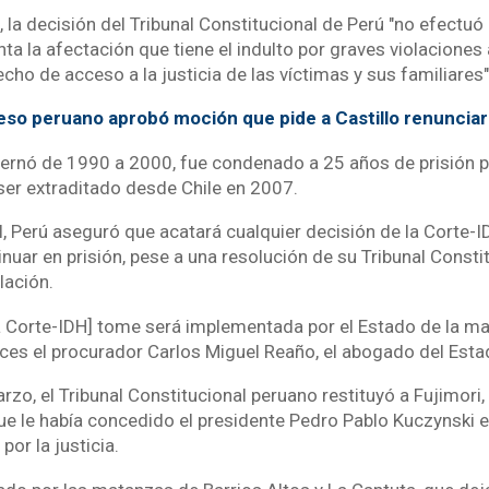
 la decisión del Tribunal Constitucional de Perú "no efectu
a la afectación que tiene el indulto por graves violaciones
ho de acceso a la justicia de las víctimas y sus familiares"
so peruano aprobó moción que pide a Castillo renunciar
bernó de 1990 a 2000, fue condenado a 25 años de prisión 
ser extraditado desde Chile en 2007.
l, Perú aseguró que acatará cualquier decisión de la Corte-I
nuar en prisión, pese a una resolución de su Tribunal Consti
lación.
la Corte-IDH] tome será implementada por el Estado de la m
onces el procurador Carlos Miguel Reaño, el abogado del Est
zo, el Tribunal Constitucional peruano restituyó a Fujimori,
ue le había concedido el presidente Pedro Pablo Kuczynski 
or la justicia.