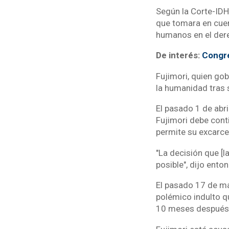
Según la Corte-IDH,
que tomara en cuent
humanos en el derec
De interés:
Congre
Fujimori, quien go
la humanidad tras 
El pasado 1 de abri
Fujimori debe conti
permite su excarce
"La decisión que [
posible", dijo ent
El pasado 17 de mar
polémico indulto q
10 meses después p