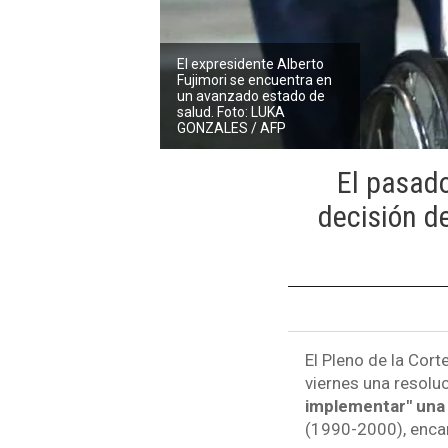
El expresidente Alberto
Fujimori se encuentra en
un avanzado estado de
salud. Foto: LUKA
GONZALES / AFP
El pasado
decisión de
El Pleno de la Cor
viernes una resolu
implementar" una 
(1990-2000), encar