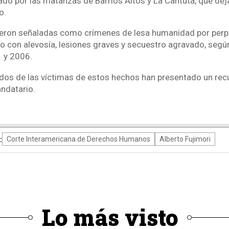
ado por las matanzas de Barrios Altos y La Cantuta, que dej
o.
eron señaladas como crímenes de lesa humanidad por perp
do con alevosía, lesiones graves y secuestro agravado, segú
1 y 2006.
dos de las víctimas de estos hechos han presentado un rec
andatario.
:
Corte Interamericana de Derechos Humanos
Alberto Fujimori
Lo más visto