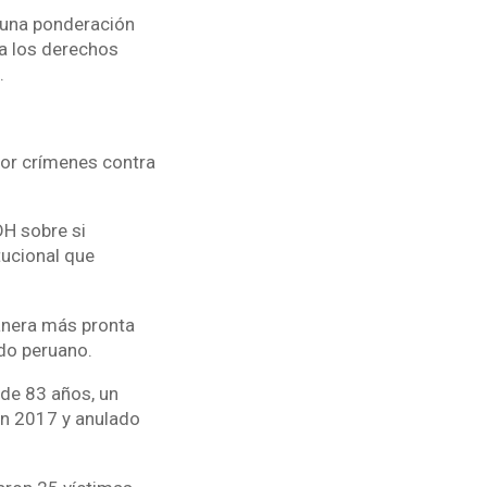
ó una ponderación
 a los derechos
.
por crímenes contra
DH sobre si
tucional que
anera más pronta
ado peruano.
 de 83 años, un
en 2017 y anulado