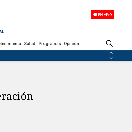
EN VIVO
EN VIVO
AL
etenimiento
Salud
Programas
Opinión
ias de las FARC
ezuela
Nicolás Maduro
Disidencias de las FARC
 en Venezuela
Nicolás Maduro
eración