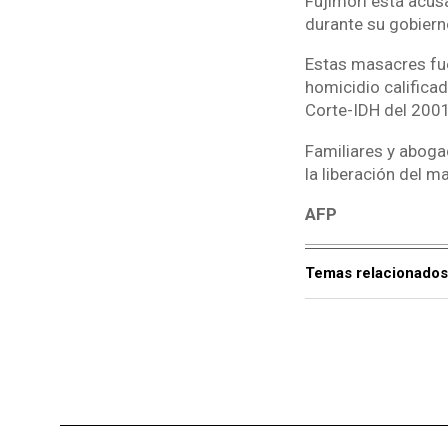
Fujimori está acus
durante su gobiern
Estas masacres fu
homicidio califica
Corte-IDH del 200
Familiares y aboga
la liberación del m
AFP
Temas relacionados