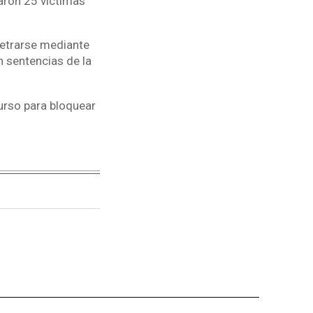
aron 25 víctimas
etrarse mediante
n sentencias de la
urso para bloquear