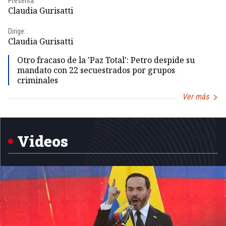
Presenta:
Pr
Claudia Gurisatti
Id
Dirige:
Dir
Claudia Gurisatti
Id
Otro fracaso de la 'Paz Total': Petro despide su
mandato con 22 secuestrados por grupos
criminales
Ver más
Item
1
of
5
Videos