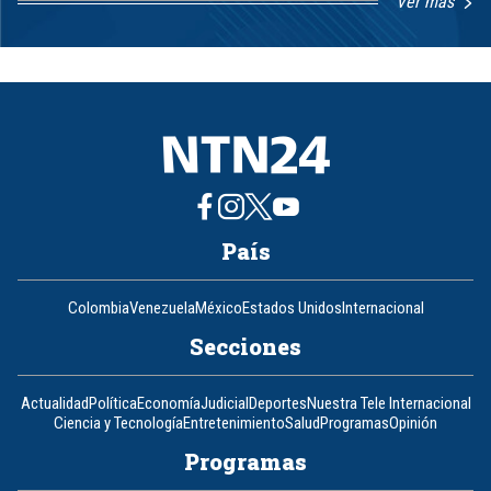
Ver más
Item
1
of
8
País
Colombia
Venezuela
México
Estados Unidos
Internacional
Secciones
Actualidad
Política
Economía
Judicial
Deportes
Nuestra Tele Internacional
Ciencia y Tecnología
Entretenimiento
Salud
Programas
Opinión
Programas