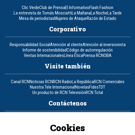
Clic Verde
Club de Prensa
El Informativo
Flash Fashion
La entrevista de Tomás Mosciatti
La Mañana
La Noche
La Tarde
Mesa de periodistas
Mujeres de Ataque
Razón de Estado
Corporativo
Responsabilidad Social
Atención al cliente
Atención al inversionista
Informe de sostenibilidad
Código de autorregulación
Ventas Internacionales
Línea Ética
Prensa RCN
OBA
Visite también
Canal RCN
Noticias RCN
RCN Radio
La República
RCN Comerciales
Nuestra Tele Internacional
Novelas
Fides
TDT
Un producto de RCN Televisión
RCN Total
Contáctenos
Teléfono
+57 (601) 426 92 92
Cookies
Política de datos personales