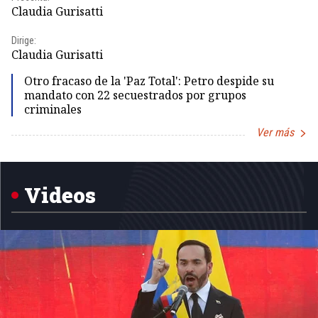
Pr
Claudia Gurisatti
Id
Dirige:
Dir
Claudia Gurisatti
Id
Otro fracaso de la 'Paz Total': Petro despide su
mandato con 22 secuestrados por grupos
criminales
Ver más
Item
1
of
5
Videos