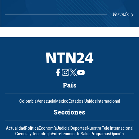
Ver más
Item
1
of
8
País
Colombia
Venezuela
México
Estados Unidos
Internacional
Secciones
Actualidad
Política
Economía
Judicial
Deportes
Nuestra Tele Internacional
Ciencia y Tecnología
Entretenimiento
Salud
Programas
Opinión