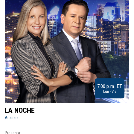
7:00 p.m. ET
Lun - Vie
LA NOCHE
L
Análisis
No
Presenta: