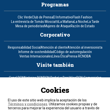
Programas
Clic Verde
Club de Prensa
El Informativo
Flash Fashion
La entrevista de Tomás Mosciatti
La Mañana
La Noche
La Tarde
Mesa de periodistas
Mujeres de Ataque
Razón de Estado
Corporativo
Responsabilidad Social
Atención al cliente
Atención al inversionista
Informe de sostenibilidad
Código de autorregulación
Ventas Internacionales
Línea Ética
Prensa RCN
OBA
Visite también
Canal RCN
Noticias RCN
RCN Radio
La República
RCN Comerciales
Nuestra Tele Internacional
Novelas
Fides
TDT
Un producto de RCN Televisión
RCN Total
Cookies
Contáctenos
El uso de este sitio web implica la aceptación de los
Términos y condiciones
. Utilizamos cookies propias y de
Teléfono
+57 (601) 426 92 92
terceros para mejorar la experiencia del usuario a través de