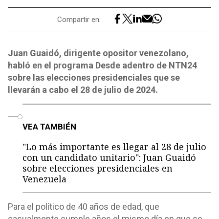
Compartir en:
Juan Guaidó, dirigente opositor venezolano,
habló en el programa Desde adentro de NTN24
sobre las elecciones presidenciales que se
llevarán a cabo el 28 de julio de 2024.
o
VEA TAMBIÉN
"Lo más importante es llegar al 28 de julio
con un candidato unitario": Juan Guaidó
sobre elecciones presidenciales en
Venezuela
Para el político de 40 años de edad, que
casualmente cumple años el mismo día en que se