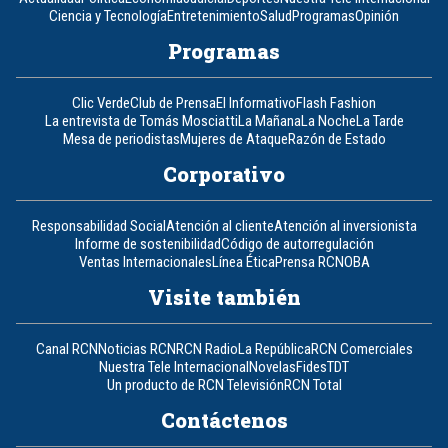
Ciencia y Tecnología
Entretenimiento
Salud
Programas
Opinión
Programas
Clic Verde
Club de Prensa
El Informativo
Flash Fashion
La entrevista de Tomás Mosciatti
La Mañana
La Noche
La Tarde
Mesa de periodistas
Mujeres de Ataque
Razón de Estado
Corporativo
Responsabilidad Social
Atención al cliente
Atención al inversionista
Informe de sostenibilidad
Código de autorregulación
Ventas Internacionales
Línea Ética
Prensa RCN
OBA
Visite también
Canal RCN
Noticias RCN
RCN Radio
La República
RCN Comerciales
Nuestra Tele Internacional
Novelas
Fides
TDT
Un producto de RCN Televisión
RCN Total
Contáctenos