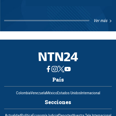
Ver más
Item
1
of
8
País
Colombia
Venezuela
México
Estados Unidos
Internacional
Secciones
Actualidad
Política
Economía
Judicial
Deportes
Nuestra Tele Internacional