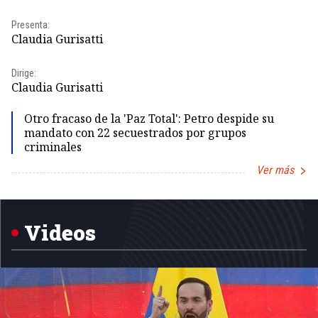
Pr
Presenta:
Id
Claudia Gurisatti
Dir
Dirige:
Id
Claudia Gurisatti
Otro fracaso de la 'Paz Total': Petro despide su
mandato con 22 secuestrados por grupos
criminales
Ver más
Item
1
of
5
Videos