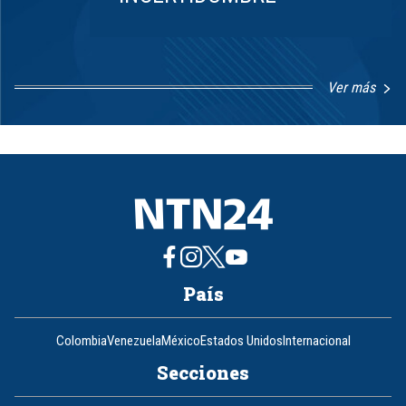
Ver más
Item
1
of
8
País
Colombia
Venezuela
México
Estados Unidos
Internacional
Secciones