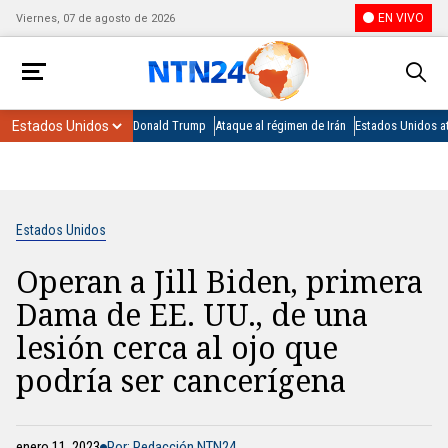
EN VIVO
Viernes, 07 de agosto de 2026
Donald Trump
Ataque al régimen de Irán
Estados Unidos at
Estados Unidos
Operan a Jill Biden, primera
Dama de EE. UU., de una
lesión cerca al ojo que
podría ser cancerígena
enero 11, 2023
Por: Redacción NTN24