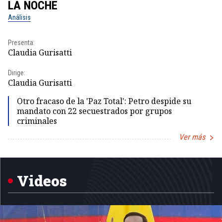
LA NOCHE
L
Análisis
No
Presenta:
Pr
Claudia Gurisatti
Id
Dirige:
Dir
Claudia Gurisatti
Id
Otro fracaso de la 'Paz Total': Petro despide su
mandato con 22 secuestrados por grupos
criminales
Ver más
Item
1
of
5
Videos