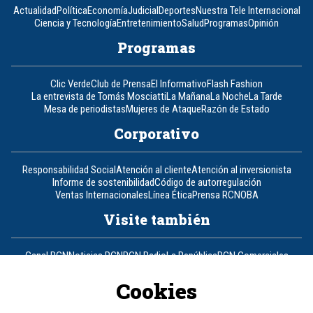
Actualidad
Política
Economía
Judicial
Deportes
Nuestra Tele Internacional
Ciencia y Tecnología
Entretenimiento
Salud
Programas
Opinión
Programas
Clic Verde
Club de Prensa
El Informativo
Flash Fashion
La entrevista de Tomás Mosciatti
La Mañana
La Noche
La Tarde
Mesa de periodistas
Mujeres de Ataque
Razón de Estado
Corporativo
Responsabilidad Social
Atención al cliente
Atención al inversionista
Informe de sostenibilidad
Código de autorregulación
Ventas Internacionales
Línea Ética
Prensa RCN
OBA
Visite también
Canal RCN
Noticias RCN
RCN Radio
La República
RCN Comerciales
Nuestra Tele Internacional
Novelas
Fides
TDT
Un producto de RCN Televisión
RCN Total
Cookies
Contáctenos