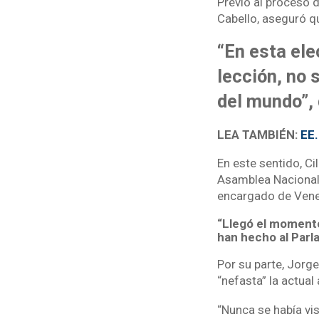
Previo al proceso 
Cabello, aseguró qu
“En esta ele
lección, no 
del mundo”, 
LEA TAMBIÉN:
EE.
En este sentido, C
Asamblea Nacional,
encargado de Vene
“Llegó el momento
han hecho al Parl
Por su parte, Jorg
“nefasta” la actua
“Nunca se había vi