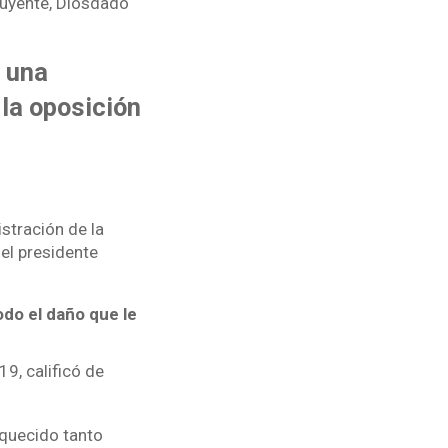
tuyente, Diosdado
r una
 la oposición
stración de la
el presidente
do el daño que le
9, calificó de
iquecido tanto