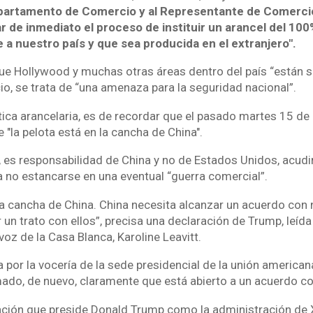
epartamento de Comercio y al Representante de Comerci
 de inmediato el proceso de instituir un arancel del 100
e a nuestro país y que sea producida en el extranjero".
e Hollywood y muchas otras áreas dentro del país “están s
icio, se trata de “una amenaza para la seguridad nacional”.
tica arancelaria, es de recordar que el pasado martes 15 de a
"la pelota está en la cancha de China".
, es responsabilidad de China y no de Estados Unidos, acudi
 no estancarse en una eventual “guerra comercial”.
 la cancha de China. China necesita alcanzar un acuerdo con
un trato con ellos”, precisa una declaración de Trump, leída
voz de la Casa Blanca, Karoline Leavitt.
 por la vocería de la sede presidencial de la unión americana
mado, de nuevo, claramente que está abierto a un acuerdo co
ación que preside Donald Trump como la administración de X