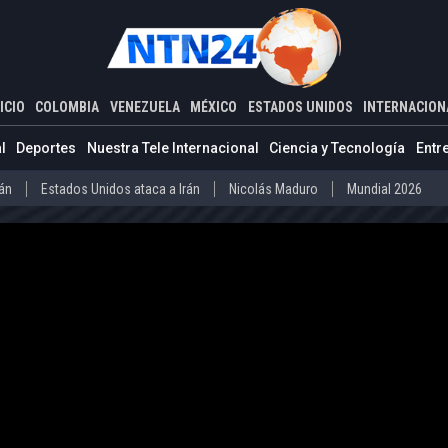
ADOS UNIDOS
INTERNACIONAL
 extranjeras que lleguen a Estados Unidos: alega que es una "cuesti
ICIO
COLOMBIA
VENEZUELA
MÉXICO
ESTADOS UNIDOS
INTERNACION
Estados Unidos ataca a Irán
Nicolás Maduro
Mundial 2026
l
Deportes
Nuestra Tele Internacional
Ciencia y Tecnología
Entr
Díaz-Canel
Cuba
Mundial 2026
rán
Estados Unidos ataca a Irán
Nicolás Maduro
Mundial 2026
o
Abelardo de la Espriella
Iván Cepeda
Donald Trump
Disidenc
ero
Díaz-Canel
Cuba
Mundial 2026
La Guaira
Delcy Rodríguez
Donald Trump
Presos políticos en Ven
vo Petro
Abelardo de la Espriella
Iván Cepeda
Donald Trump
arteles mexicanos
Donald Trump
la
La Guaira
Delcy Rodríguez
Donald Trump
Presos políticos
co
Carteles mexicanos
Donald Trump