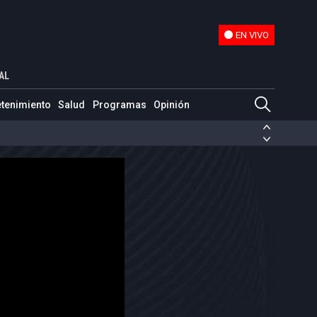
EN VIVO
EN VIVO
ón de seguridad nacional"
AL
etenimiento
Salud
Programas
Opinión
ias de las FARC
ezuela
Nicolás Maduro
Disidencias de las FARC
 en Venezuela
Nicolás Maduro