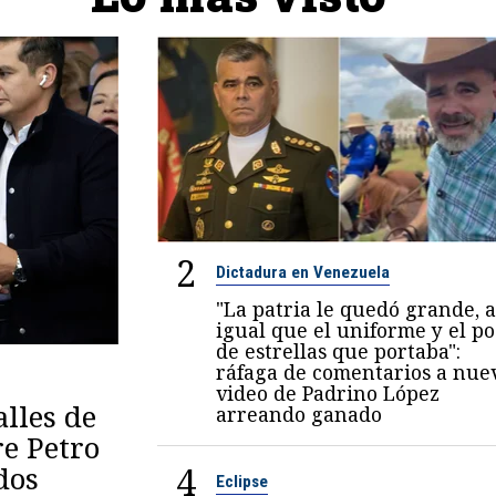
2
Dictadura en Venezuela
"La patria le quedó grande, a
igual que el uniforme y el p
de estrellas que portaba":
ráfaga de comentarios a nue
video de Padrino López
lles de
arreando ganado
re Petro
4
dos
Eclipse