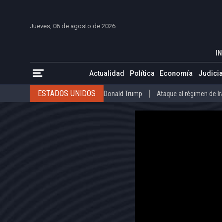
INICIO
COLOMBIA
VENEZUELA
MÉXICO
EST
Jueves, 06 de agosto de 2026
Trump propone arancel de 100% a películas
INICIO
POLÍTICA
IN
ESTADOS UNIDOS
Donald Trump
Ataque al régimen de Irán
Actualidad
Política
Economía
Judicia
INTERNACIONAL
Raúl Castro
José Luis Rodríguez Zapatero
ESTADOS UNIDOS
Donald Trump
Ataque al régimen de I
COLOMBIA
Elecciones Presidenciales en Colombia
Gustavo Petr
INTERNACIONAL
Raúl Castro
José Luis Rodríguez Zapat
VENEZUELA
Juicio contra Maduro
Terremoto en Venezuela
COLOMBIA
Elecciones Presidenciales en Colombia
Gusta
MÉXICO
Claudia Sheinbaum
Mundial 2026
Narcotráfico
C
VENEZUELA
Juicio contra Maduro
Terremoto en Venezue
MÉXICO
Claudia Sheinbaum
Mundial 2026
Narcotráfi