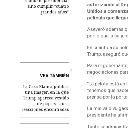
mandato presidencial
autorizando al D
sino cumplir "cuatro
Unidos a comenzar
grandes años"
película que llegu
Aseveró además qu
por lo que, a su ju
En cuanto a su polí
Trump, aseguró que 
Para el gobernante
o
negociaciones para
VEA TAMBIÉN
"La pelota está en
La Casa Blanca publica
tenemos que hacer 
una imagen en la que
prensa por la porta
Trump aparece vestido
de papa y causa
La misiva divulgada
reacciones encontradas
presidente ha afir
Tanto la administr