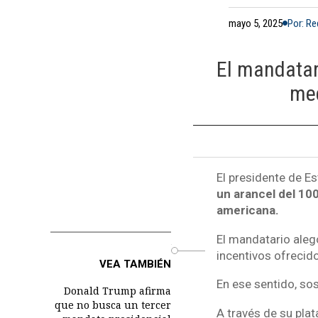
mayo 5, 2025
Por: R
El mandatar
med
El presidente de E
un arancel del 100
americana.
El mandatario aleg
o
incentivos ofrecido
VEA TAMBIÉN
En ese sentido, sos
Donald Trump afirma
que no busca un tercer
A través de su plat