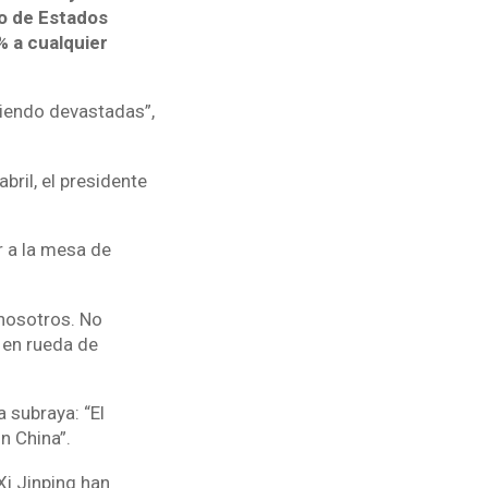
o de Estados
% a cualquier
iendo devastadas”,
bril, el presidente
r a la mesa de
 nosotros. No
 en rueda de
 subraya: “El
n China”.
i Jinping han