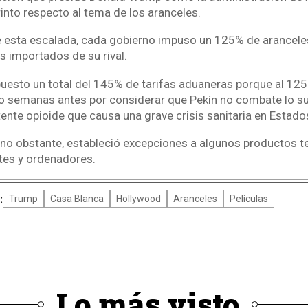
into respecto al tema de los aranceles.
 esta escalada, cada gobierno impuso un 125% de arancele
s importados de su rival.
uesto un total del 145% de tarifas aduaneras porque al 12
o semanas antes por considerar que Pekín no combate lo sufi
tente opioide que causa una grave crisis sanitaria en Estado
 no obstante, estableció excepciones a algunos productos
ntes y ordenadores.
:
Trump
Casa Blanca
Hollywood
Aranceles
Películas
Lo más visto