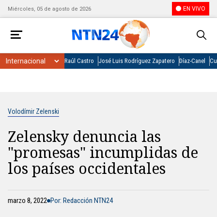
EN VIVO
Miércoles, 05 de agosto de 2026
Raúl Castro
José Luis Rodríguez Zapatero
Díaz-Canel
Cu
Volodímir Zelenski
Zelensky denuncia las
"promesas" incumplidas de
los países occidentales
marzo 8, 2022
Por: Redacción NTN24