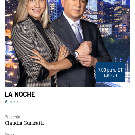
7:00 p.m. ET
Lun - Vie
LA NOCHE
L
Análisis
No
Presenta:
Pr
Claudia Gurisatti
Id