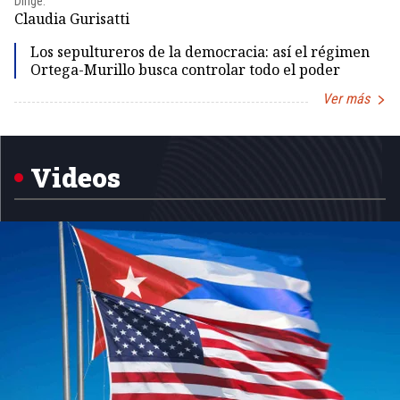
Dirige:
Dir
Claudia Gurisatti
Id
Los sepultureros de la democracia: así el régimen
Ortega-Murillo busca controlar todo el poder
Ver más
Item
1
of
5
Videos