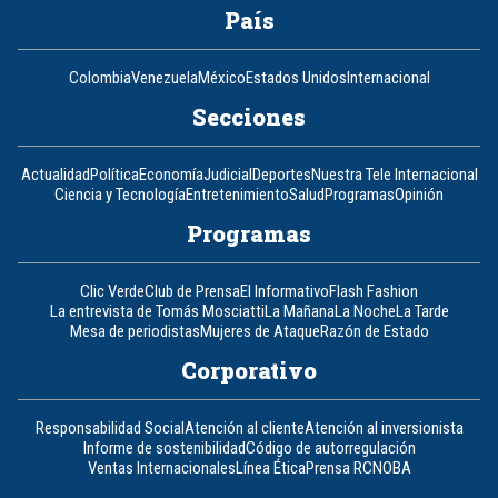
País
Colombia
Venezuela
México
Estados Unidos
Internacional
Secciones
Actualidad
Política
Economía
Judicial
Deportes
Nuestra Tele Internacional
Ciencia y Tecnología
Entretenimiento
Salud
Programas
Opinión
Programas
Clic Verde
Club de Prensa
El Informativo
Flash Fashion
La entrevista de Tomás Mosciatti
La Mañana
La Noche
La Tarde
Mesa de periodistas
Mujeres de Ataque
Razón de Estado
Corporativo
Responsabilidad Social
Atención al cliente
Atención al inversionista
Informe de sostenibilidad
Código de autorregulación
Ventas Internacionales
Línea Ética
Prensa RCN
OBA