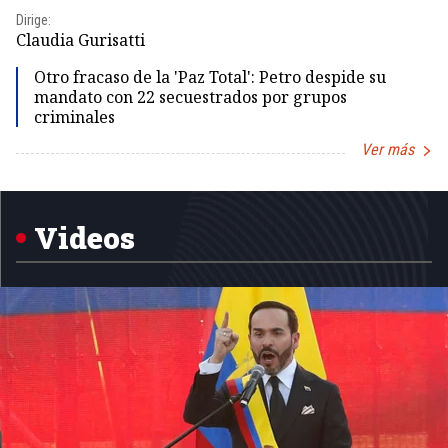
Dirige:
Dir
Claudia Gurisatti
Id
Otro fracaso de la 'Paz Total': Petro despide su
mandato con 22 secuestrados por grupos
criminales
Ver más
Item
1
of
5
Videos