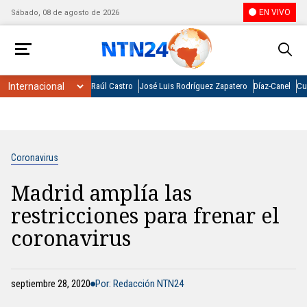
EN VIVO
Sábado, 08 de agosto de 2026
Raúl Castro
José Luis Rodríguez Zapatero
Díaz-Canel
Cu
Coronavirus
Madrid amplía las
restricciones para frenar el
coronavirus
septiembre 28, 2020
Por: Redacción NTN24