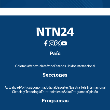
Item
1
of
8
País
Colombia
Venezuela
México
Estados Unidos
Internacional
Secciones
Actualidad
Política
Economía
Judicial
Deportes
Nuestra Tele Internacional
Ciencia y Tecnología
Entretenimiento
Salud
Programas
Opinión
Programas