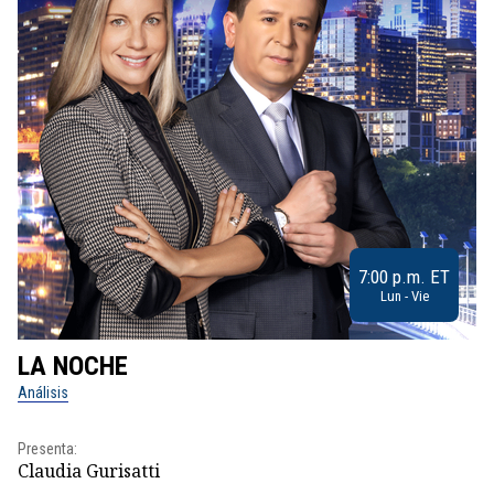
7:00 p.m. ET
Lun - Vie
LA NOCHE
L
Análisis
No
Presenta:
Pr
Claudia Gurisatti
Id