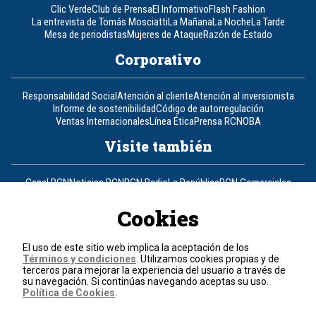
Clic Verde
Club de Prensa
El Informativo
Flash Fashion
La entrevista de Tomás Mosciatti
La Mañana
La Noche
La Tarde
Mesa de periodistas
Mujeres de Ataque
Razón de Estado
Corporativo
Responsabilidad Social
Atención al cliente
Atención al inversionista
Informe de sostenibilidad
Código de autorregulación
Ventas Internacionales
Línea Ética
Prensa RCN
OBA
Visite también
Canal RCN
Noticias RCN
RCN Radio
La República
RCN Comerciales
Nuestra Tele Internacional
Novelas
Fides
TDT
Un producto de RCN Televisión
RCN Total
Cookies
Contáctenos
El uso de este sitio web implica la aceptación de los
Términos y condiciones
. Utilizamos cookies propias y de
Teléfono
+57 (601) 426 92 92
terceros para mejorar la experiencia del usuario a través de
su navegación. Si continúas navegando aceptas su uso.
Política de Cookies
.
Política de datos personales
Política de cookies