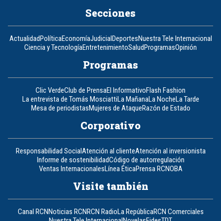
Secciones
Actualidad
Política
Economía
Judicial
Deportes
Nuestra Tele Internacional
Ciencia y Tecnología
Entretenimiento
Salud
Programas
Opinión
Programas
Clic Verde
Club de Prensa
El Informativo
Flash Fashion
La entrevista de Tomás Mosciatti
La Mañana
La Noche
La Tarde
Mesa de periodistas
Mujeres de Ataque
Razón de Estado
Corporativo
Responsabilidad Social
Atención al cliente
Atención al inversionista
Informe de sostenibilidad
Código de autorregulación
Ventas Internacionales
Línea Ética
Prensa RCN
OBA
Visite también
Canal RCN
Noticias RCN
RCN Radio
La República
RCN Comerciales
Nuestra Tele Internacional
Novelas
Fides
TDT