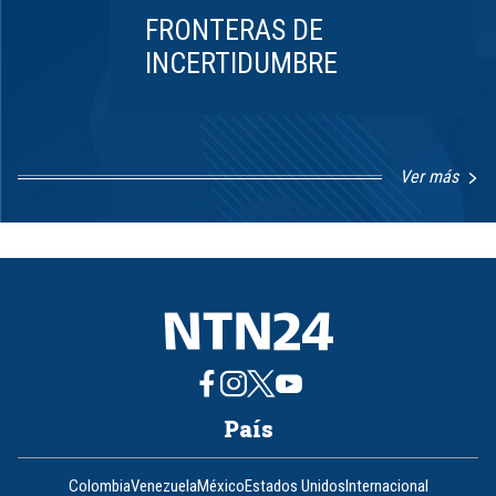
FRONTERAS DE
INCERTIDUMBRE
Ver más
Item
1
of
8
País
Colombia
Venezuela
México
Estados Unidos
Internacional