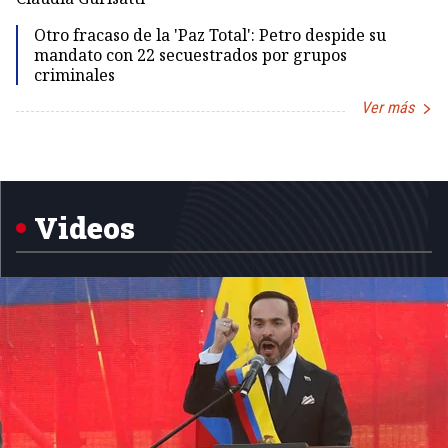
Id
Otro fracaso de la 'Paz Total': Petro despide su
mandato con 22 secuestrados por grupos
criminales
Ver más
Item
1
of
5
Videos