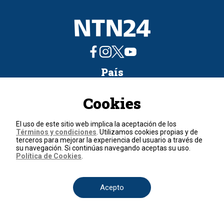
País
Colombia
Venezuela
Cookies
México
Estados Unidos
Internacional
Secciones
El uso de este sitio web implica la aceptación de los
Términos y condiciones
. Utilizamos cookies propias y de
terceros para mejorar la experiencia del usuario a través de
Actualidad
Política
Economía
Judicial
Deportes
Nuestra Tele Internacional
su navegación. Si continúas navegando aceptas su uso.
Ciencia y Tecnología
Entretenimiento
Salud
Programas
Opinión
Política de Cookies
.
Programas
Acepto
Clic Verde
Club de Prensa
El Informativo
Flash Fashion
La entrevista de Tomás Mosciatti
La Mañana
La Noche
La Tarde
Mesa de periodistas
Mujeres de Ataque
Razón de Estado