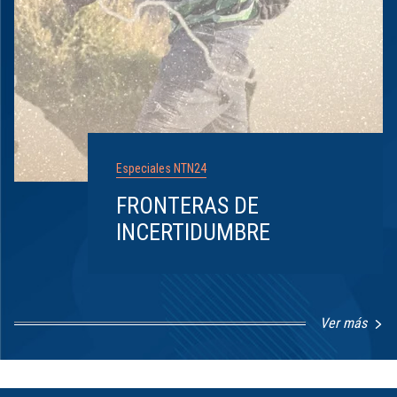
Especiales NTN24
FRONTERAS DE
INCERTIDUMBRE
Ver más
Item
1
of
8