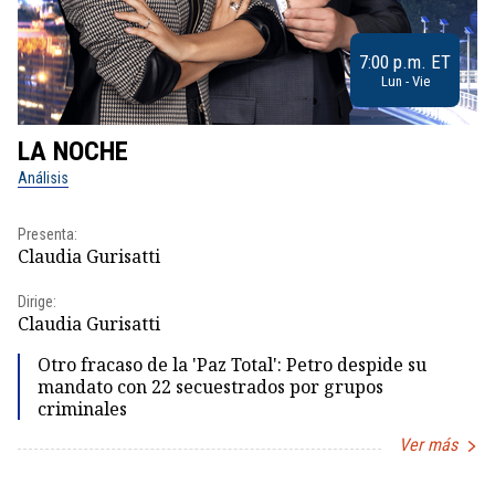
7:00 p.m. ET
Lun - Vie
LA NOCHE
L
Análisis
No
Presenta:
Pr
Claudia Gurisatti
Id
Dirige:
Dir
Claudia Gurisatti
Id
Otro fracaso de la 'Paz Total': Petro despide su
mandato con 22 secuestrados por grupos
criminales
Ver más
Item
1