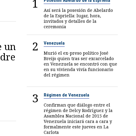
1
Posesión Abelardo de la Espriella
Así será la posesión de Abelardo
de la Espriella: lugar, hora,
invitados y detalles de la
ceremonia
2
e un
Venezuela
Murió el ex-preso político José
adre
Breijo quien tras ser excarcelado
en Venezuela se encontró con que
en su vivienda vivía funcionario
del régimen
3
Régimen de Venezuela
Confirman que diálogo entre el
régimen de Delcy Rodríguez y la
Asamblea Nacional de 2015 de
Venezuela iniciará cara a cara y
formalmente este jueves en La
Carlota