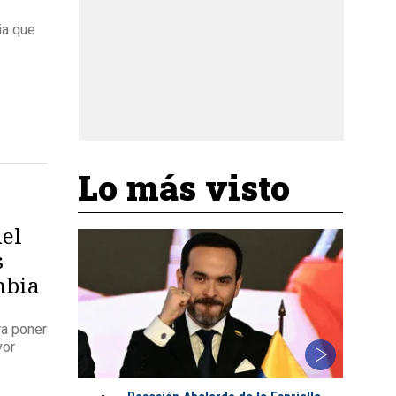
ia que
Lo más visto
del
s
mbia
ra poner
yor