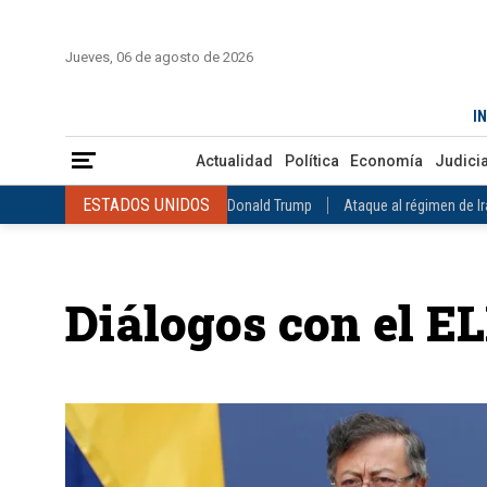
INICIO
COLOMBIA
VENEZUELA
MÉXICO
EST
Jueves, 06 de agosto de 2026
Actualidad
Política
Economía
Judicial
Deportes
Nuest
IN
ESTADOS UNIDOS
Donald Trump
Ataque al régimen de Irán
Actualidad
Política
Economía
Judicia
INTERNACIONAL
Raúl Castro
José Luis Rodríguez Zapatero
ESTADOS UNIDOS
Donald Trump
Ataque al régimen de I
COLOMBIA
Elecciones Presidenciales en Colombia
Gustavo Petr
INTERNACIONAL
Raúl Castro
José Luis Rodríguez Zapat
VENEZUELA
Juicio contra Maduro
Terremoto en Venezuela
COLOMBIA
Elecciones Presidenciales en Colombia
Gusta
MÉXICO
Claudia Sheinbaum
Mundial 2026
Narcotráfico
C
Diálogos con el E
VENEZUELA
Juicio contra Maduro
Terremoto en Venezue
MÉXICO
Claudia Sheinbaum
Mundial 2026
Narcotráfi