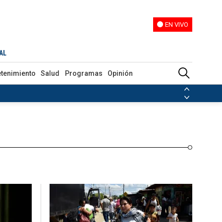
EN VIVO
EN VIVO
Programas
Opinión
AL
etenimiento
Salud
Programas
Opinión
ias de las FARC
ezuela
Nicolás Maduro
Disidencias de las FARC
 en Venezuela
Nicolás Maduro