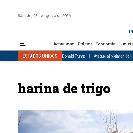
INICIO
COLOMBIA
VENEZUELA
MÉXICO
EST
Sábado, 08 de agosto de 2026
Actualidad
Política
Economía
Judicial
Deportes
Nuest
IN
ESTADOS UNIDOS
Donald Trump
Ataque al régimen de Irán
Actualidad
Política
Economía
Judicia
INTERNACIONAL
Raúl Castro
José Luis Rodríguez Zapatero
ESTADOS UNIDOS
Donald Trump
Ataque al régimen de I
COLOMBIA
Elecciones Presidenciales en Colombia
Gustavo Petr
INTERNACIONAL
Raúl Castro
José Luis Rodríguez Zapat
VENEZUELA
Juicio contra Maduro
Terremoto en Venezuela
COLOMBIA
Elecciones Presidenciales en Colombia
Gusta
MÉXICO
Claudia Sheinbaum
Mundial 2026
Narcotráfico
C
harina de trigo
VENEZUELA
Juicio contra Maduro
Terremoto en Venezue
MÉXICO
Claudia Sheinbaum
Mundial 2026
Narcotráfi