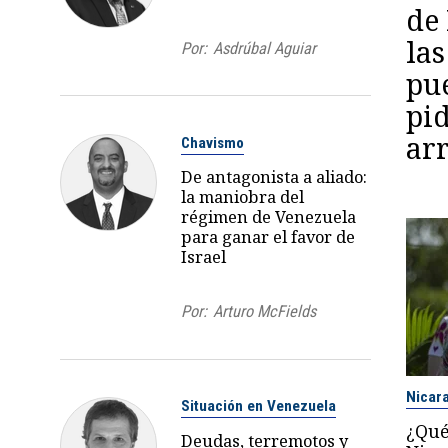
de
las
Por:
Asdrúbal Aguiar
pu
pid
ar
Chavismo
De antagonista a aliado:
la maniobra del
régimen de Venezuela
para ganar el favor de
Israel
Por:
Arturo McFields
Nicar
Situación en Venezuela
¿Qué
Deudas, terremotos y