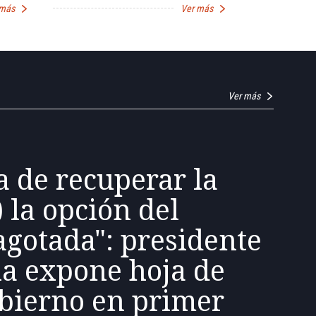
 más
Ver más
Ver más
a de recuperar la
) la opción del
agotada": presidente
la expone hoja de
obierno en primer