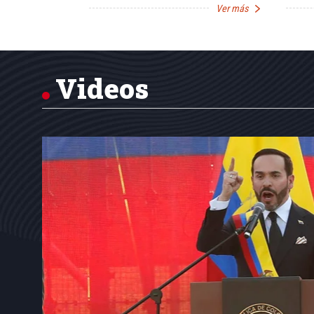
Ver más
Ver más
Item
1
of
7
Videos