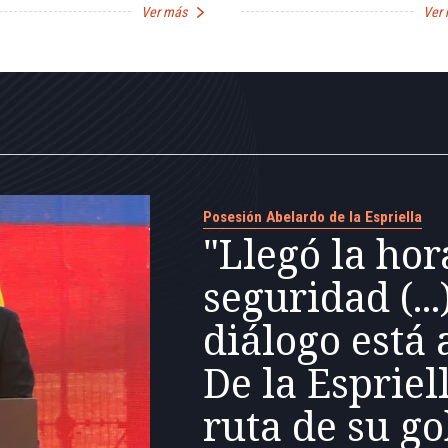
Ver más
Ver
Posesión Abelardo de la Espriella
"Llegó la hor
seguridad (...
diálogo está 
De la Espriel
ruta de su g