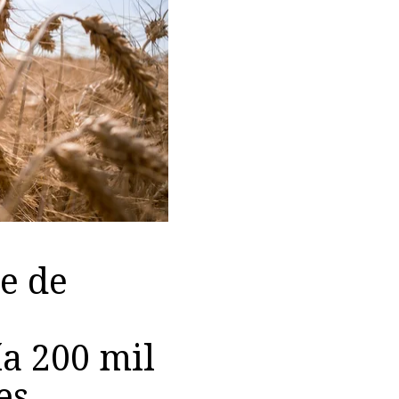
e de
a 200 mil
es