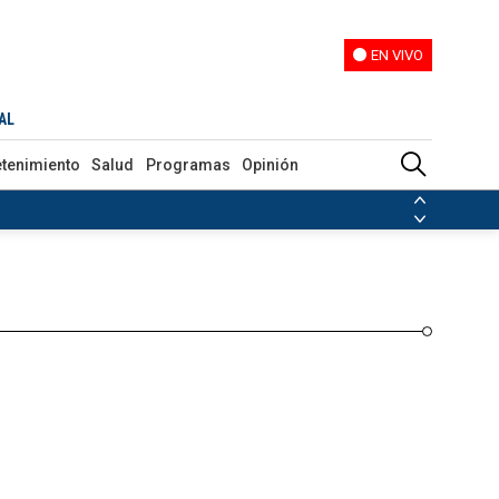
EN VIVO
EN VIVO
Programas
Opinión
AL
etenimiento
Salud
Programas
Opinión
ias de las FARC
ezuela
Nicolás Maduro
Disidencias de las FARC
 en Venezuela
Nicolás Maduro