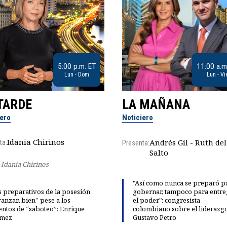
5:00 p.m. ET
11:00 a.m
Lun - Dom
Lun - Vi
TARDE
LA MAÑANA
iero
Noticiero
Idania Chirinos
Andrés Gil - Ruth del
ta:
Presenta:
Salto
Idania Chirinos
"Así como nunca se preparó p
 preparativos de la posesión
gobernar, tampoco para entre
anzan bien” pese a los
el poder": congresista
entos de “saboteo”: Enrique
colombiano sobre el liderazg
mez
Gustavo Petro