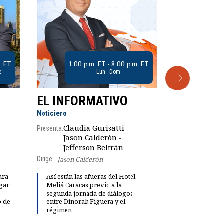
. ET
1:00 p.m. ET - 8:00 p.m. ET
e
Lun - Dom
EL INFORMATIVO
CLUB D
Noticiero
Análisis
Claudia Gurisatti -
Presenta:
Jason Calderón -
Robe
Jefferson Beltrán
Presenta:
Dirige:
Jason Calderón
ara
Así están las afueras del Hotel
gar
Meliá Caracas previo a la
Dinorah Fig
segunda jornada de diálogos
instalación
o de
entre Dinorah Figuera y el
diálogo par
régimen
democracia