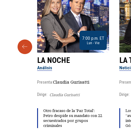
9:30 a.m. ET
7:00 p.m. ET
Sab
Lun - Vie
LA NOCHE
LA 
Análisis
Notic
lgo
Claudia Gurisatti
Presenta:
Presen
Dirige:
Claudia Gurisatti
Dirige:
ño acelera
Otro fracaso de la 'Paz Total':
Los
 llevar al
Petro despide su mandato con 22
“av
rds de calor,
secuestrados por grupos
int
criminales
Gó