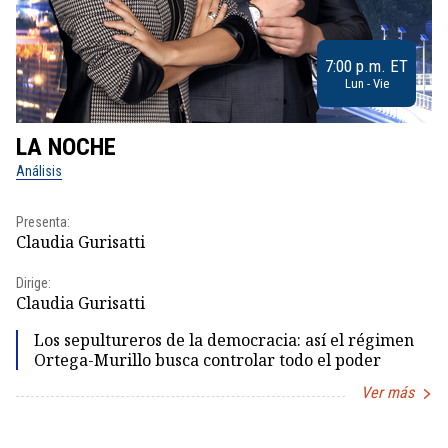
7:00 p.m. ET
Lun - Vie
LA NOCHE
L
Análisis
No
Presenta:
Pr
Claudia Gurisatti
Id
Dirige:
Dir
Claudia Gurisatti
Id
Los sepultureros de la democracia: así el régimen
Ortega-Murillo busca controlar todo el poder
Ver más
Item
1