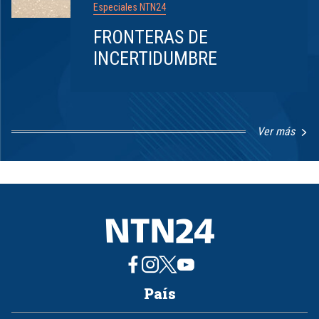
Especiales NTN24
FRONTERAS DE
INCERTIDUMBRE
Ver más
Item
1
of
8
País