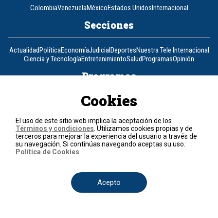
Colombia
Venezuela
México
Estados Unidos
Internacional
Secciones
Actualidad
Política
Economía
Judicial
Deportes
Nuestra Tele Internacional
Ciencia y Tecnología
Entretenimiento
Salud
Programas
Opinión
Programas
Cookies
Clic Verde
Club de Prensa
El Informativo
Flash Fashion
La entrevista de Tomás Mosciatti
La Mañana
La Noche
La Tarde
Mesa de periodistas
Mujeres de Ataque
Razón de Estado
El uso de este sitio web implica la aceptación de los
Términos y condiciones
. Utilizamos cookies propias y de
Corporativo
terceros para mejorar la experiencia del usuario a través de
su navegación. Si continúas navegando aceptas su uso.
Política de Cookies
.
Responsabilidad Social
Atención al cliente
Atención al inversionista
Informe de sostenibilidad
Código de autorregulación
Ventas Internacionales
Línea Ética
Prensa RCN
OBA
Acepto
Visite también