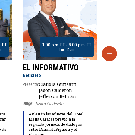
. ET
1:00 p.m. ET - 8:00 p.m. ET
e
Lun - Dom
EL INFORMATIVO
CLUB D
Noticiero
Análisis
Claudia Gurisatti -
Presenta:
Jason Calderón -
Robe
Jefferson Beltrán
Presenta:
Dirige:
Jason Calderón
ara
Así están las afueras del Hotel
gar
Meliá Caracas previo a la
Dinorah Fig
segunda jornada de diálogos
instalación
o de
entre Dinorah Figuera y el
diálogo par
régimen
democracia