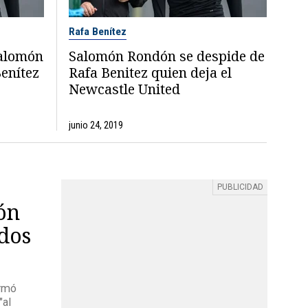
Rafa Benítez
Salomón
Salomón Rondón se despide de
enítez
Rafa Benitez quien deja el
Newcastle United
junio 24, 2019
ón
dos
irmó
"al