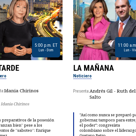
5:00 p.m. ET
11:00 a.m
Lun - Dom
Lun - Vi
TARDE
LA MAÑANA
iero
Noticiero
Idania Chirinos
Andrés Gil - Ruth del
ta:
Presenta:
Salto
Idania Chirinos
"Así como nunca se preparó p
 preparativos de la posesión
gobernar, tampoco para entre
anzan bien” pese a los
el poder": congresista
entos de “saboteo”: Enrique
colombiano sobre el liderazg
mez
Gustavo Petro