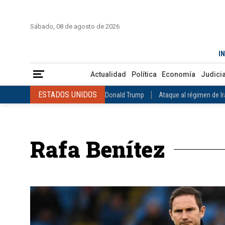
INICIO
COLOMBIA
VENEZUELA
MÉXICO
EST
Sábado, 08 de agosto de 2026
Actualidad
Política
Economía
Judicial
Deportes
Nuest
IN
ESTADOS UNIDOS
Donald Trump
Ataque al régimen de Irán
Actualidad
Política
Economía
Judicia
INTERNACIONAL
Raúl Castro
José Luis Rodríguez Zapatero
ESTADOS UNIDOS
Donald Trump
Ataque al régimen de I
COLOMBIA
Elecciones Presidenciales en Colombia
Gustavo Petr
INTERNACIONAL
Raúl Castro
José Luis Rodríguez Zapat
VENEZUELA
Juicio contra Maduro
Terremoto en Venezuela
COLOMBIA
Elecciones Presidenciales en Colombia
Gusta
MÉXICO
Claudia Sheinbaum
Mundial 2026
Narcotráfico
C
Rafa Benítez
VENEZUELA
Juicio contra Maduro
Terremoto en Venezue
MÉXICO
Claudia Sheinbaum
Mundial 2026
Narcotráfi