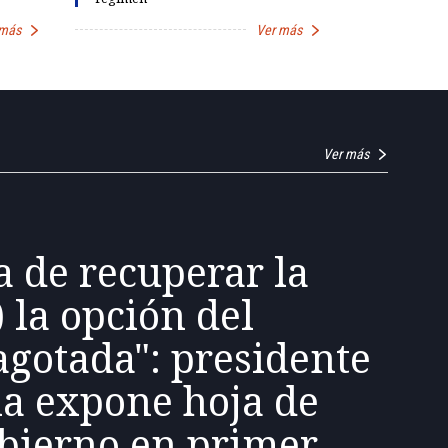
 más
Ver más
Ver más
a de recuperar la
) la opción del
agotada": presidente
la expone hoja de
obierno en primer