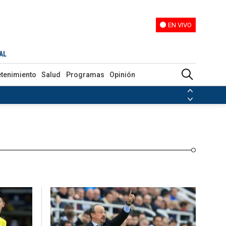
EN VIVO
EN VIVO
Programas
Opinión
AL
etenimiento
Salud
Programas
Opinión
ias de las FARC
ezuela
Nicolás Maduro
Disidencias de las FARC
 en Venezuela
Nicolás Maduro