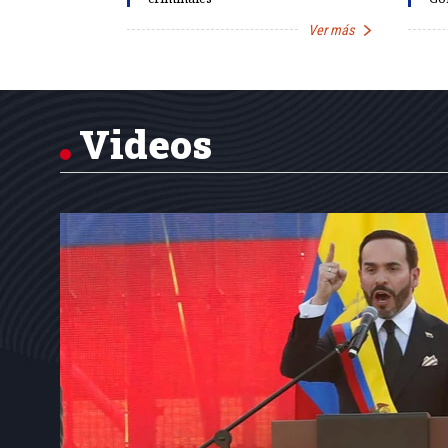
Ver más
Ver más
Item
1
of
7
Videos