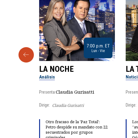
9:30 a.m. ET
7:00 p.m. ET
Sab
Lun - Vie
LA NOCHE
LA 
Análisis
Notic
lgo
Claudia Gurisatti
Presenta:
Presen
Dirige:
Claudia Gurisatti
Dirige:
ño acelera
Otro fracaso de la 'Paz Total':
Los
 llevar al
Petro despide su mandato con 22
“av
rds de calor,
secuestrados por grupos
int
criminales
Gó