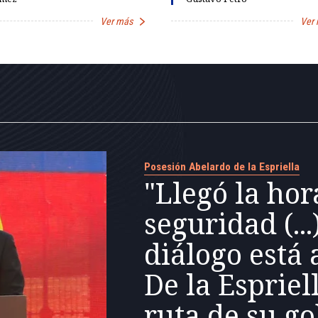
Ver más
Ver
Posesión Abelardo de la Espriella
"Llegó la hor
seguridad (...
diálogo está 
De la Espriel
ruta de su g