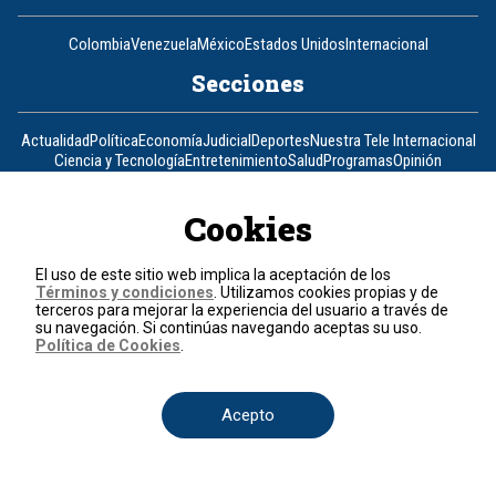
Colombia
Venezuela
México
Estados Unidos
Internacional
Secciones
Actualidad
Política
Economía
Judicial
Deportes
Nuestra Tele Internacional
Ciencia y Tecnología
Entretenimiento
Salud
Programas
Opinión
Programas
Cookies
Clic Verde
Club de Prensa
El Informativo
Flash Fashion
El uso de este sitio web implica la aceptación de los
La entrevista de Tomás Mosciatti
La Mañana
La Noche
La Tarde
Términos y condiciones
. Utilizamos cookies propias y de
Mesa de periodistas
Mujeres de Ataque
Razón de Estado
terceros para mejorar la experiencia del usuario a través de
su navegación. Si continúas navegando aceptas su uso.
Corporativo
Política de Cookies
.
Responsabilidad Social
Atención al cliente
Atención al inversionista
Informe de sostenibilidad
Código de autorregulación
Acepto
Ventas Internacionales
Línea Ética
Prensa RCN
OBA
Visite también