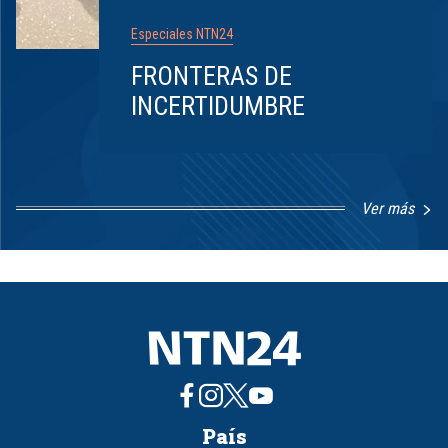
Especiales NTN24
FRONTERAS DE
INCERTIDUMBRE
Ver más
Item
1
of
8
País