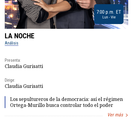
7:00 p.m. ET
Lun - Vie
LA NOCHE
L
Análisis
No
Presenta:
Pr
Claudia Gurisatti
Id
Dirige:
Dir
Claudia Gurisatti
Id
Los sepultureros de la democracia: así el régimen
Ortega-Murillo busca controlar todo el poder
Ver más
Item
1
of