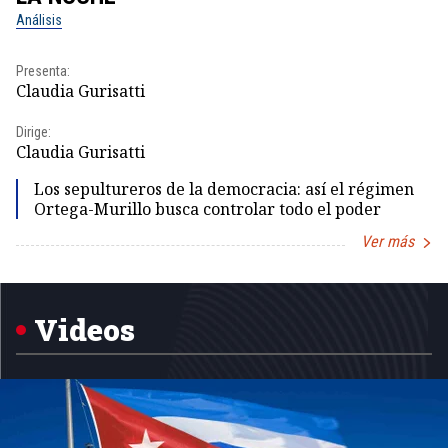
Análisis
No
Presenta:
Pr
Claudia Gurisatti
Id
Dirige:
Dir
Claudia Gurisatti
Id
Los sepultureros de la democracia: así el régimen
Ortega-Murillo busca controlar todo el poder
Ver más
Item
1
of
5
Videos