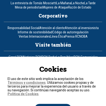
La entrevista de Tomás Mosciatti
La Mañana
La Noche
La Tarde
Mesa de periodistas
Mujeres de Ataque
Razón de Estado
Corporativo
Responsabilidad Social
Atención al cliente
Atención al inversionista
Informe de sostenibilidad
Código de autorregulación
Ventas Internacionales
Línea Ética
Prensa RCN
OBA
Visite también
Canal RCN
Noticias RCN
RCN Radio
La República
RCN Comerciales
Nuestra Tele Internacional
Novelas
Fides
TDT
Un producto de RCN Televisión
RCN Total
Cookies
Contáctenos
El uso de este sitio web implica la aceptación de los
Términos y condiciones
. Utilizamos cookies propias y de
Teléfono
+57 (601) 426 92 92
terceros para mejorar la experiencia del usuario a través de
su navegación. Si continúas navegando aceptas su uso.
Política de Cookies
.
Política de datos personales
Política de cookies
Términos y condiciones