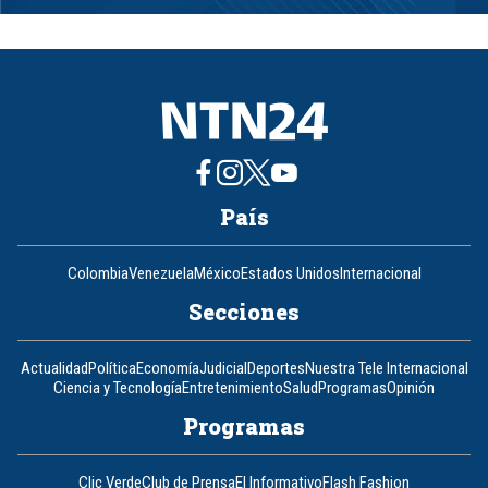
1
of
8
País
Colombia
Venezuela
México
Estados Unidos
Internacional
Secciones
Actualidad
Política
Economía
Judicial
Deportes
Nuestra Tele Internacional
Ciencia y Tecnología
Entretenimiento
Salud
Programas
Opinión
Programas
Clic Verde
Club de Prensa
El Informativo
Flash Fashion