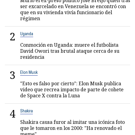
Murió el ex-preso político José Breijo quien tras
ser excarcelado en Venezuela se encontró con
que en su vivienda vivía funcionario del
régimen
2
Uganda
Conmoción en Uganda: muere el futbolista
David Owori tras brutal ataque cerca de su
residencia
3
Elon Musk
"Esto es falso por cierto": Elon Musk publica
video que recrea impacto de parte de cohete
de Space X contra la Luna
4
Shakira
Shakira causa furor al imitar una icónica foto
que le tomaron en los 2000: "Ha renovado el
meme"