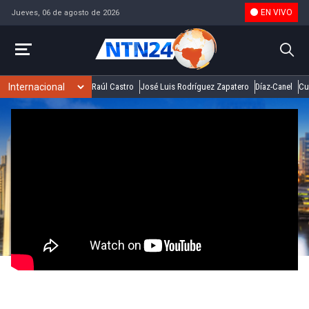
EN VIVO
Jueves, 06 de agosto de 2026
Raúl Castro
José Luis Rodríguez Zapatero
Díaz-Canel
Cu