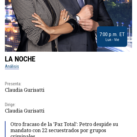
7:00 p.m. ET
Lun - Vie
LA NOCHE
L
Análisis
No
Pr
Presenta:
Id
Claudia Gurisatti
Dir
Dirige:
Id
Claudia Gurisatti
Otro fracaso de la 'Paz Total': Petro despide su
mandato con 22 secuestrados por grupos
criminales