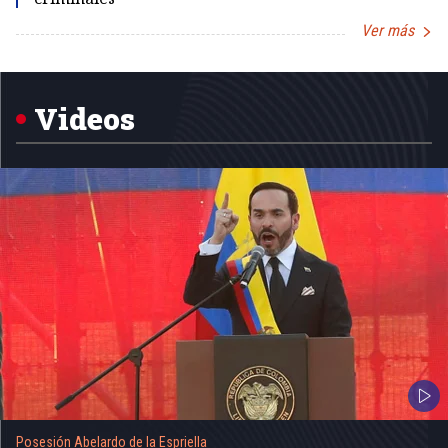
Ver más
Item
1
of
5
Videos
Posesión Abelardo de la Espriella