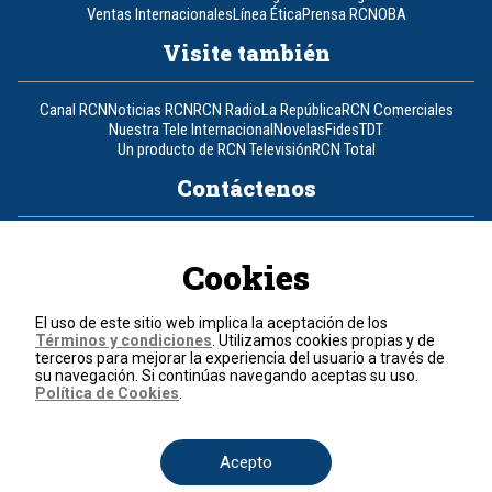
Ventas Internacionales
Línea Ética
Prensa RCN
OBA
Visite también
Canal RCN
Noticias RCN
RCN Radio
La República
RCN Comerciales
Nuestra Tele Internacional
Novelas
Fides
TDT
Un producto de RCN Televisión
RCN Total
Contáctenos
Teléfono
+57 (601) 426 92 92
Cookies
Política de datos personales
Política de cookies
El uso de este sitio web implica la aceptación de los
Términos y condiciones
Términos y condiciones
. Utilizamos cookies propias y de
terceros para mejorar la experiencia del usuario a través de
su navegación. Si continúas navegando aceptas su uso.
© 2026, RCN Medios.
Política de Cookies
.
Todos los derechos reservados.
Organización Ardila Lülle - www.oal.com.co
Acepto