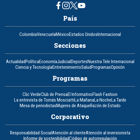
País
Colombia
Venezuela
México
Estados Unidos
Internacional
Secciones
Actualidad
Política
Economía
Judicial
Deportes
Nuestra Tele Internacional
Ciencia y Tecnología
Entretenimiento
Salud
Programas
Opinión
Programas
Clic Verde
Club de Prensa
El Informativo
Flash Fashion
La entrevista de Tomás Mosciatti
La Mañana
La Noche
La Tarde
Mesa de periodistas
Mujeres de Ataque
Razón de Estado
Corporativo
Responsabilidad Social
Atención al cliente
Atención al inversionista
Informe de sostenibilidad
Código de autorregulación