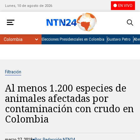
EN VIVO
Lunes, 10 de agosto de 2026
Elecciones Presidenciales en Colombia
Gustavo Petro
Abel
Filtración
Al menos 1.200 especies de
animales afectadas por
contaminación con crudo en
Colombia
marzo 27, 2018
Por: Redacción NTN24