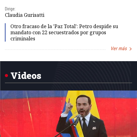
Dirige:
Dir
Claudia Gurisatti
Id
Otro fracaso de la 'Paz Total': Petro despide su
mandato con 22 secuestrados por grupos
criminales
Ver más
Item
1
of
5
Videos