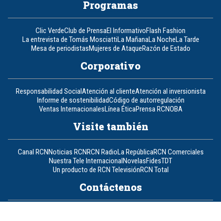
Programas
Clic Verde
Club de Prensa
El Informativo
Flash Fashion
La entrevista de Tomás Mosciatti
La Mañana
La Noche
La Tarde
Mesa de periodistas
Mujeres de Ataque
Razón de Estado
Corporativo
Responsabilidad Social
Atención al cliente
Atención al inversionista
Informe de sostenibilidad
Código de autorregulación
Ventas Internacionales
Línea Ética
Prensa RCN
OBA
Visite también
Canal RCN
Noticias RCN
RCN Radio
La República
RCN Comerciales
Nuestra Tele Internacional
Novelas
Fides
TDT
Un producto de RCN Televisión
RCN Total
Contáctenos
Teléfono
+57 (601) 426 92 92