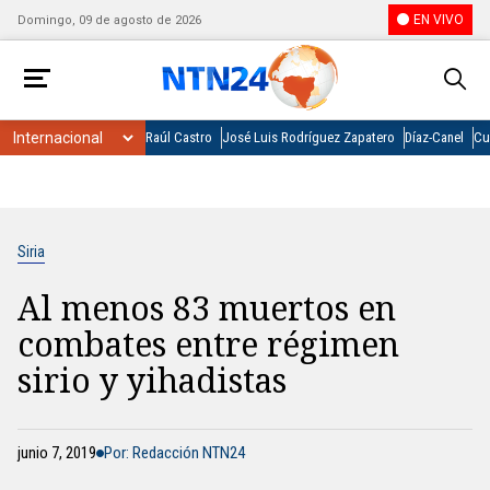
EN VIVO
Domingo, 09 de agosto de 2026
Raúl Castro
José Luis Rodríguez Zapatero
Díaz-Canel
Cu
Siria
Al menos 83 muertos en
combates entre régimen
sirio y yihadistas
junio 7, 2019
Por: Redacción NTN24