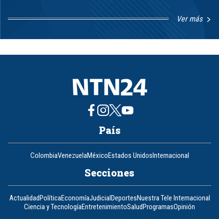
Ver más
Item
1
of
8
País
Colombia
Venezuela
México
Estados Unidos
Internacional
Secciones
Actualidad
Política
Economía
Judicial
Deportes
Nuestra Tele Internacional
Ciencia y Tecnología
Entretenimiento
Salud
Programas
Opinión