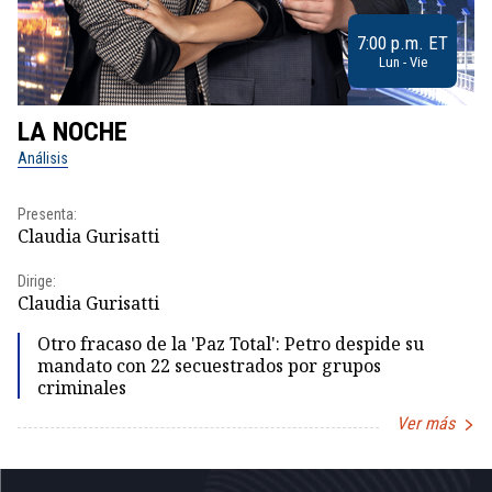
7:00 p.m. ET
Lun - Vie
LA NOCHE
L
Análisis
No
Presenta:
Pr
Claudia Gurisatti
Id
Dirige:
Dir
Claudia Gurisatti
Id
Otro fracaso de la 'Paz Total': Petro despide su
mandato con 22 secuestrados por grupos
criminales
Ver más
Item
1
of