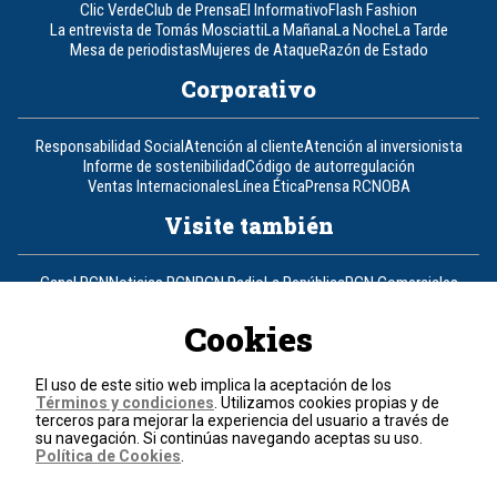
Clic Verde
Club de Prensa
El Informativo
Flash Fashion
La entrevista de Tomás Mosciatti
La Mañana
La Noche
La Tarde
Mesa de periodistas
Mujeres de Ataque
Razón de Estado
Corporativo
Responsabilidad Social
Atención al cliente
Atención al inversionista
Informe de sostenibilidad
Código de autorregulación
Ventas Internacionales
Línea Ética
Prensa RCN
OBA
Visite también
Canal RCN
Noticias RCN
RCN Radio
La República
RCN Comerciales
Nuestra Tele Internacional
Novelas
Fides
TDT
Un producto de RCN Televisión
RCN Total
Cookies
Contáctenos
El uso de este sitio web implica la aceptación de los
Términos y condiciones
. Utilizamos cookies propias y de
Teléfono
+57 (601) 426 92 92
terceros para mejorar la experiencia del usuario a través de
su navegación. Si continúas navegando aceptas su uso.
Política de Cookies
.
Política de datos personales
Política de cookies