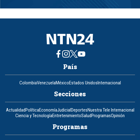
Item
1
of
8
País
Colombia
Venezuela
México
Estados Unidos
Internacional
Secciones
Actualidad
Política
Economía
Judicial
Deportes
Nuestra Tele Internacional
Ciencia y Tecnología
Entretenimiento
Salud
Programas
Opinión
Programas