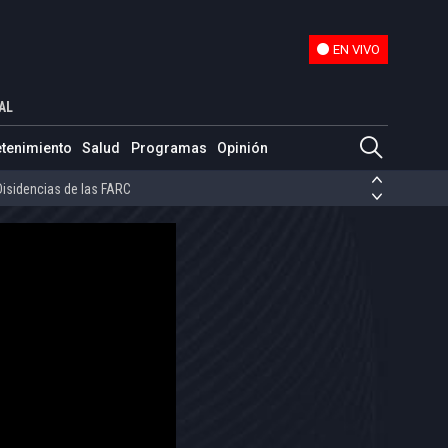
EN VIVO
EN VIVO
AL
ias de las FARC
etenimiento
Salud
Programas
Opinión
ezuela
Nicolás Maduro
Disidencias de las FARC
 en Venezuela
Nicolás Maduro