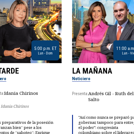
5:00 p.m. ET
11:00 a.m
Lun - Dom
Lun - Vi
TARDE
LA MAÑANA
iero
Noticiero
Idania Chirinos
Andrés Gil - Ruth del
ta:
Presenta:
Salto
Idania Chirinos
"Así como nunca se preparó p
 preparativos de la posesión
gobernar, tampoco para entre
anzan bien” pese a los
el poder": congresista
entos de “saboteo”: Enrique
colombiano sobre el liderazg