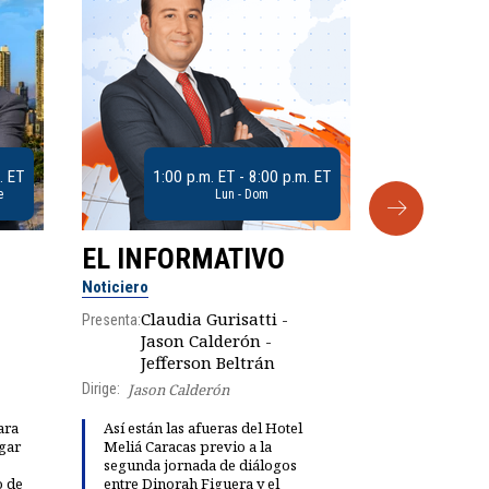
. ET
1:00 p.m. ET - 8:00 p.m. ET
e
Lun - Dom
EL INFORMATIVO
CLUB D
Noticiero
Análisis
Claudia Gurisatti -
Presenta:
Jason Calderón -
Robe
Jefferson Beltrán
Presenta:
Dirige:
Jason Calderón
ara
Así están las afueras del Hotel
gar
Meliá Caracas previo a la
Dinorah Fig
segunda jornada de diálogos
instalación
o de
entre Dinorah Figuera y el
diálogo par