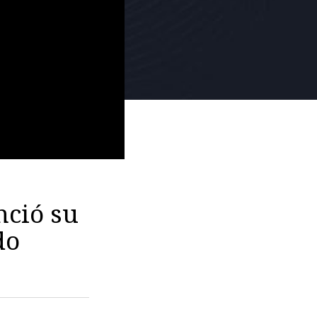
nció su
do