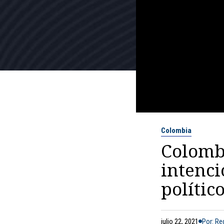
Colombia
Colombi
intenci
polític
julio 22, 2021
Por: R