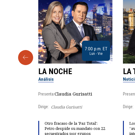
9:30 a.m. ET
7:00 p.m. ET
Sab
Lun - Vie
LA NOCHE
LA 
Análisis
Notic
lgo
Claudia Gurisatti
Presenta:
Presen
Dirige:
Claudia Gurisatti
Dirige:
ño acelera
Otro fracaso de la 'Paz Total':
Los
 llevar al
Petro despide su mandato con 22
“av
rds de calor,
secuestrados por grupos
int