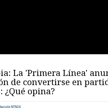
a: La 'Primera Línea' anu
ón de convertirse en parti
o: ¿Qué opina?
edacción NTN24