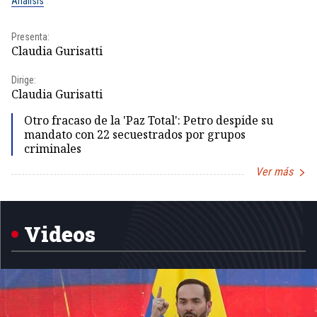
Análisis
No
Presenta:
Pr
Claudia Gurisatti
Id
Dirige:
Dir
Claudia Gurisatti
Id
Otro fracaso de la 'Paz Total': Petro despide su
mandato con 22 secuestrados por grupos
criminales
Ver más
Item
1
of
5
Videos