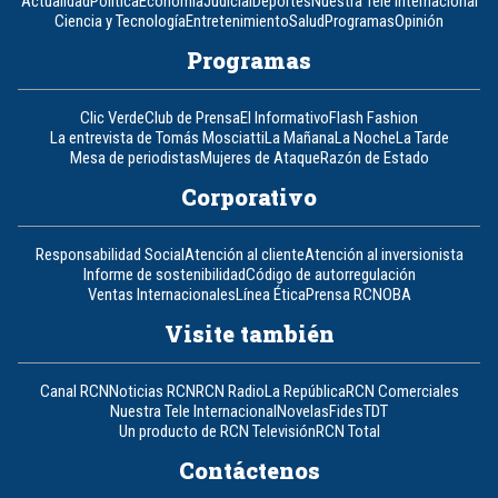
Actualidad
Política
Economía
Judicial
Deportes
Nuestra Tele Internacional
Ciencia y Tecnología
Entretenimiento
Salud
Programas
Opinión
Programas
Clic Verde
Club de Prensa
El Informativo
Flash Fashion
La entrevista de Tomás Mosciatti
La Mañana
La Noche
La Tarde
Mesa de periodistas
Mujeres de Ataque
Razón de Estado
Corporativo
Responsabilidad Social
Atención al cliente
Atención al inversionista
Informe de sostenibilidad
Código de autorregulación
Ventas Internacionales
Línea Ética
Prensa RCN
OBA
Visite también
Canal RCN
Noticias RCN
RCN Radio
La República
RCN Comerciales
Nuestra Tele Internacional
Novelas
Fides
TDT
Un producto de RCN Televisión
RCN Total
Contáctenos