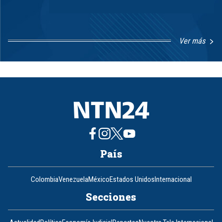
Ver más
Item
1
of
8
País
Colombia
Venezuela
México
Estados Unidos
Internacional
Secciones