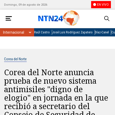
EN VIVO
Domingo, 09 de agosto de 2026
Raúl Castro
José Luis Rodríguez Zapatero
Díaz-Canel
Cu
Corea del Norte
Corea del Norte anuncia
prueba de nuevo sistema
antimisiles "digno de
elogio" en jornada en la que
recibió a secretario del
Consejo de Seguridad de