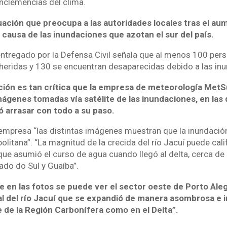
inclemencias del clima.
ituación que preocupa a las autoridades locales tras el a
causa de las inundaciones que azotan el sur del país.
ntregado por la Defensa Civil señala que al menos 100 per
heridas y 130 se encuentran desaparecidas debido a las in
ación es tan crítica que la empresa de meteorología MetS
ágenes tomadas vía satélite de las inundaciones, en las
ó arrasar con todo a su paso.
empresa “las distintas imágenes muestran que la inundaci
olitana”. “La magnitud de la crecida del río Jacuí puede cali
que asumió el curso de agua cuando llegó al delta, cerca de
ado do Sul y Guaíba”.
e en las fotos se puede ver el sector oeste de Porto Ale
nal del río Jacuí que se expandió de manera asombrosa e 
 de la Región Carbonífera como en el Delta”.