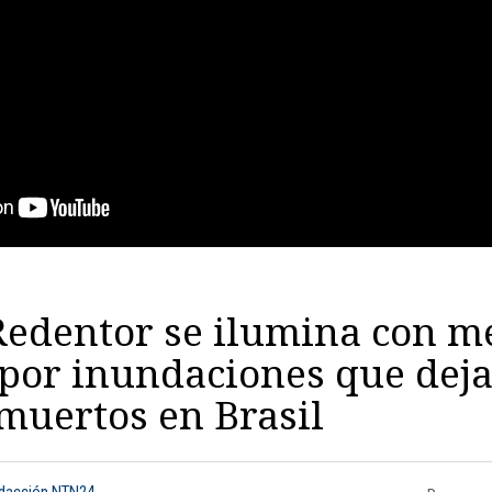
Redentor se ilumina con m
 por inundaciones que dej
muertos en Brasil
edacción NTN24