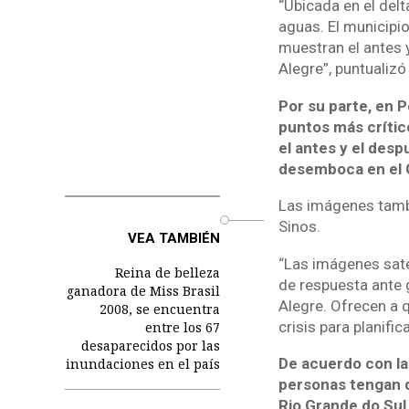
“Ubicada en el del
aguas. El municipi
muestran el antes y
Alegre”, puntualizó
Por su parte, en P
puntos más crític
el antes y el desp
desemboca en el G
Las imágenes tambi
o
Sinos.
VEA TAMBIÉN
“Las imágenes sate
Reina de belleza
de respuesta ante 
ganadora de Miss Brasil
Alegre. Ofrecen a 
2008, se encuentra
crisis para planifi
entre los 67
desaparecidos por las
De acuerdo con la
inundaciones en el país
personas tengan q
Rio Grande do Sul