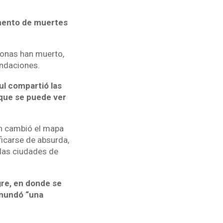
umento de muertes
sonas han muerto,
undaciones.
ul compartió las
 que se puede ver
ón cambió el mapa
ficarse de absurda,
 las ciudades de
gre, en donde se
inundó “una