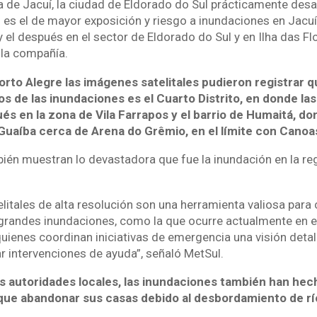
ta de Jacuí, la ciudad de Eldorado do Sul prácticamente desa
o es el de mayor exposición y riesgo a inundaciones en Jacu
 el después en el sector de Eldorado do Sul y en Ilha das Fl
 la compañía.
orto Alegre las imágenes satelitales pudieron registrar q
os de las inundaciones es el Cuarto Distrito, en donde la
ués en la zona de Vila Farrapos y el barrio de Humaitá, do
uaíba cerca de Arena do Grêmio, en el límite con Canoa
én muestran lo devastadora que fue la inundación en la re
litales de alta resolución son una herramienta valiosa para
grandes inundaciones, como la que ocurre actualmente en e
quienes coordinan iniciativas de emergencia una visión detal
car intervenciones de ayuda”, señaló MetSul.
s autoridades locales, las inundaciones también han he
ue abandonar sus casas debido al desbordamiento de río
.