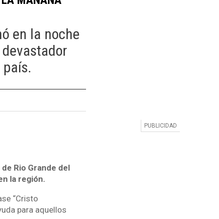
:
nó en la noche
l devastador
 país.
 de Rio Grande del
en la región.
ase “Cristo
ayuda para aquellos