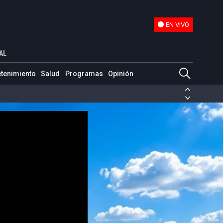
EN VIVO
EN VIVO
AL
etenimiento
Salud
Programas
Opinión
ias de las FARC
ezuela
Nicolás Maduro
Disidencias de las FARC
 en Venezuela
Nicolás Maduro