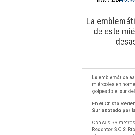
La emblemátic
de este mié
desas
La emblemática est
miércoles en homen
golpeado el sur del
En el Cristo Rede
Sur azotado por la
Con sus 38 metros d
Redentor S.O.S. Río