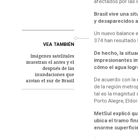
afectados por las 
Brasil vive una s
y desaparecidos a 
Un nuevo balance e
o
374 han resultado 
VEA TAMBIÉN
De hecho, la situ
Imágenes satelitales
impresionantes im
muestran el antes y el
cómo el agua logr
después de las
inundaciones que
De acuerdo con la 
azotan el sur de Brasil
de la región metrop
tal es la magnitud 
Porto Alegre, Eldor
MetSul explicó qu
ubica el tramo fi
enorme superficie