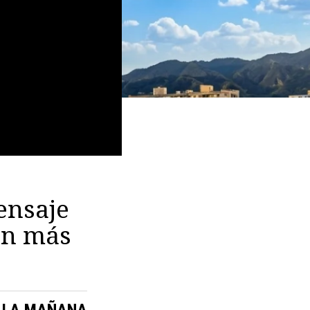
ensaje
an más
LA MAÑANA