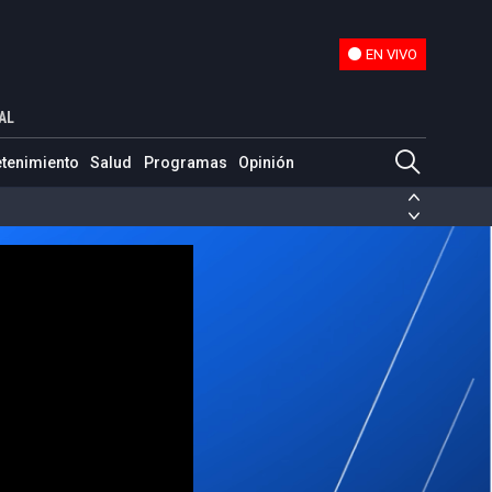
EN VIVO
EN VIVO
AL
etenimiento
Salud
Programas
Opinión
ias de las FARC
ezuela
Nicolás Maduro
Disidencias de las FARC
 en Venezuela
Nicolás Maduro