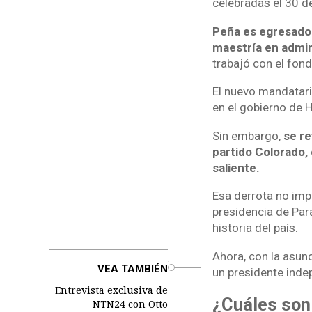
celebradas el 30 de
Peña es egresado 
maestría en admin
trabajó con el fond
El nuevo mandatar
en el gobierno de H
Sin embargo,
se re
partido Colorado,
saliente.
Esa derrota no impi
presidencia de Par
historia del país.
Ahora, con la asun
o
VEA TAMBIÉN
un presidente indep
Entrevista exclusiva de
¿Cuáles son
NTN24 con Otto