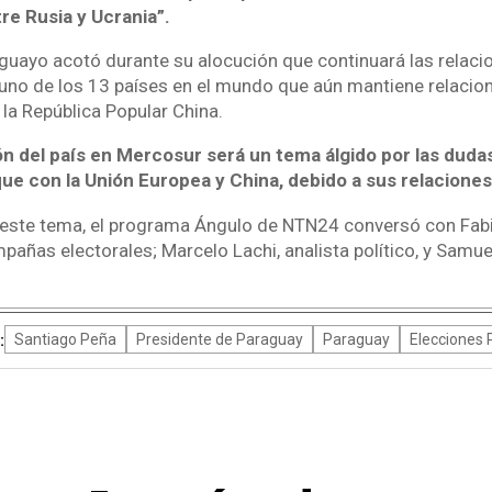
tre Rusia y Ucrania”.
guayo acotó durante su alocución que continuará las relacio
 uno de los 13 países en el mundo que aún mantiene relacio
n la República Popular China.
ón del país en Mercosur será un tema álgido por las duda
que con la Unión Europea y China, debido a sus relacione
 este tema, el programa Ángulo de NTN24 conversó con Fabiá
pañas electorales; Marcelo Lachi, analista político, y Samue
:
Santiago Peña
Presidente de Paraguay
Paraguay
Elecciones