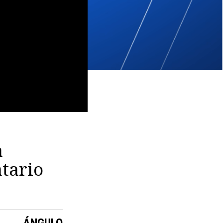
a
tario
ÁNGULO