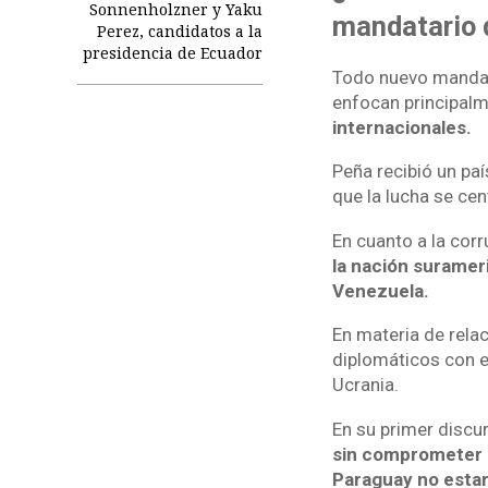
Sonnenholzner y Yaku
mandatario 
Perez, candidatos a la
presidencia de Ecuador
Todo nuevo mandato
enfocan principalm
internacionales.
Peña recibió un pa
que la lucha se cen
En cuanto a la corr
la nación suramer
Venezuela.
En materia de rela
diplomáticos con el
Ucrania.
En su primer discu
sin comprometer n
Paraguay no estará