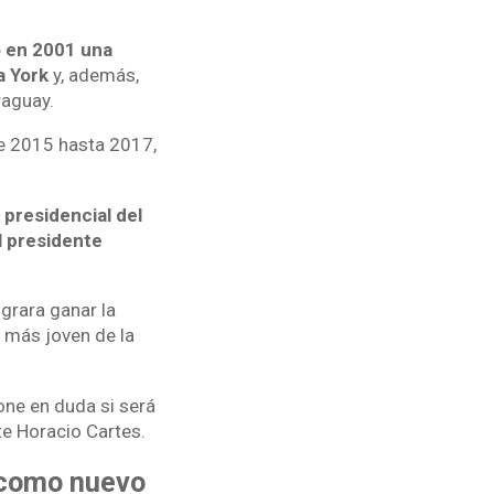
ó en 2001 una
a York
y, además,
raguay.
e 2015 hasta 2017,
 presidencial del
l presidente
ograra ganar la
e más joven de la
one en duda si será
te Horacio Cartes.
 como nuevo