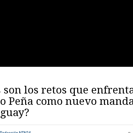
 son los retos que enfrent
go Peña como nuevo manda
aguay?
 Redacción NTN24