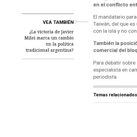
en el conflicto en
El mandatario para
o
VEA TAMBIÉN
Taiwán, del que es
con la isla y no co
¿La victoria de Javier
Milei marca un cambio
También la posici
en la política
tradicional argentina?
comercial del blo
Para debatir sobre
especialista en cam
periodista.
Temas relacionados