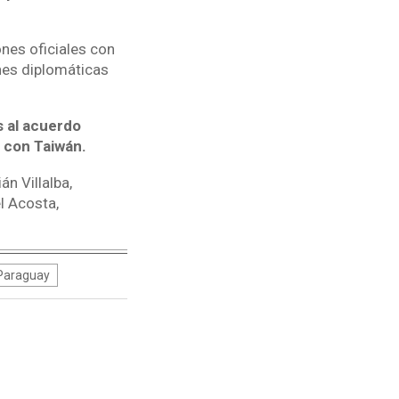
nes oficiales con
nes diplomáticas
s al acuerdo
s con Taiwán.
n Villalba,
l Acosta,
 Paraguay