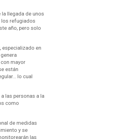
la llegada de unos
 los refugiados
ste año, pero solo
, especializado en
 genera
n con mayor
se están
egular… lo cual
 a las personas a la
mos como
ional de medidas
imiento y se
monitorearán las