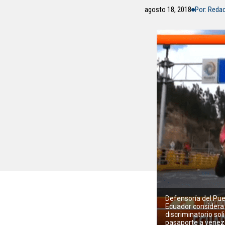
agosto 18, 2018
Por: Reda
Defensoría del Pue
Ecuador considera
discriminatorio soli
pasaporte a venez