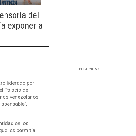
ensoría del
ía exponer a
tro liderado por
l Palacio de
danos venezolanos
ispensable",
tidad en los
que les permitía