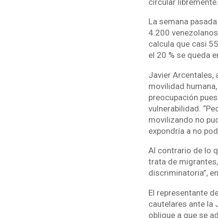
circular libremente
La semana pasada E
4.200 venezolanos 
calcula que casi 5
el 20 % se queda en
Javier Arcentales,
movilidad humana, 
preocupación pues 
vulnerabilidad. “P
movilizando no pudi
expondría a no pode
Al contrario de lo 
trata de migrante
discriminatoria”, en
El representante d
cautelares ante la 
obligue a que se a