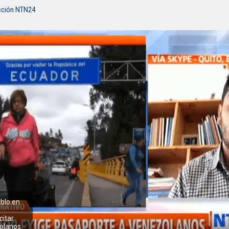
cción NTN24
blo en
citar
olanos