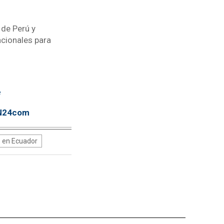
 de Perú y
acionales para
e
TN24com
 en Ecuador