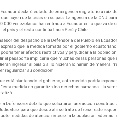
.
cuador declaró estado de emergencia migratorio a raíz de 
que huyen de la crisis en su país. La agencia de la ONU para
50.000 venezolanos han entrado a Ecuador en lo que va de e
 el país y el resto continúa hacia Perú y Chile.
 asesor del despacho de la Defensoría del Pueblo en Ecuador
expresó que la medida tomada por el gobierno ecuatoriano
podría tener efectos restrictivos y perjudicar a la població
edir el pasaporte implicaría que muchas de las personas que 
eran ingresar al país o si lo hicieran lo harían de manera irr
r regularizar su condición”.
que está planteando el gobierno, esta medida podría exponer
s, “esta medida no garantiza los derechos humanos… la ve
fatizó.
e la Defensoría detalló que solicitaron una acción constituc
Judicatura para que desde ahí se trate de frenar este requer
dopte medidas de atención integral a la población, además 