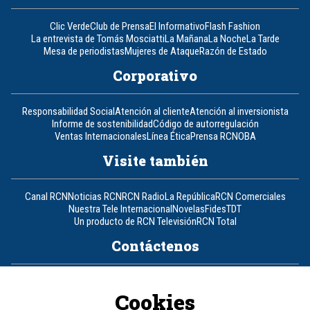
Clic Verde
Club de Prensa
El Informativo
Flash Fashion
La entrevista de Tomás Mosciatti
La Mañana
La Noche
La Tarde
Mesa de periodistas
Mujeres de Ataque
Razón de Estado
Corporativo
Responsabilidad Social
Atención al cliente
Atención al inversionista
Informe de sostenibilidad
Código de autorregulación
Ventas Internacionales
Línea Ética
Prensa RCN
OBA
Visite también
Canal RCN
Noticias RCN
RCN Radio
La República
RCN Comerciales
Nuestra Tele Internacional
Novelas
Fides
TDT
Un producto de RCN Televisión
RCN Total
Contáctenos
Teléfono
+57 (601) 426 92 92
Cookies