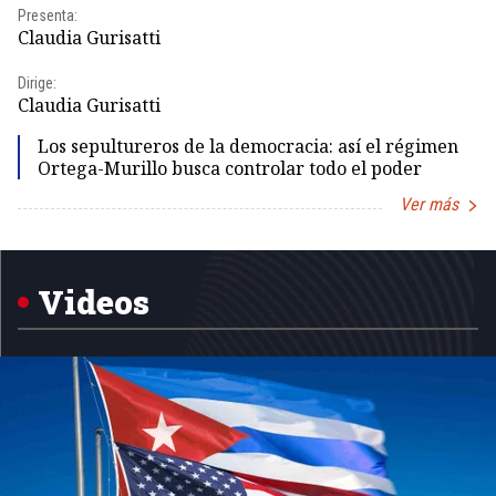
Presenta:
Pr
Claudia Gurisatti
Id
Dirige:
Dir
Claudia Gurisatti
Id
Los sepultureros de la democracia: así el régimen
Ortega-Murillo busca controlar todo el poder
Ver más
Item
1
of
5
Videos