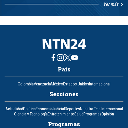
Ver más
Item
1
of
8
País
Colombia
Venezuela
México
Estados Unidos
Internacional
Secciones
Actualidad
Política
Economía
Judicial
Deportes
Nuestra Tele Internacional
Ciencia y Tecnología
Entretenimiento
Salud
Programas
Opinión
Programas