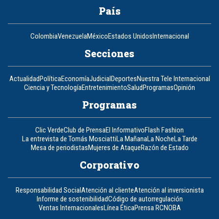
País
Colombia
Venezuela
México
Estados Unidos
Internacional
Secciones
Actualidad
Política
Economía
Judicial
Deportes
Nuestra Tele Internacional
Ciencia y Tecnología
Entretenimiento
Salud
Programas
Opinión
Programas
Clic Verde
Club de Prensa
El Informativo
Flash Fashion
La entrevista de Tomás Mosciatti
La Mañana
La Noche
La Tarde
Mesa de periodistas
Mujeres de Ataque
Razón de Estado
Corporativo
Responsabilidad Social
Atención al cliente
Atención al inversionista
Informe de sostenibilidad
Código de autorregulación
Ventas Internacionales
Línea Ética
Prensa RCN
OBA