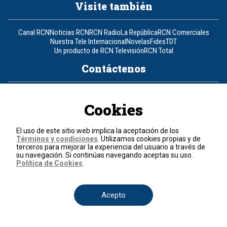
Visite también
Canal RCN
Noticias RCN
RCN Radio
La República
RCN Comerciales
Nuestra Tele Internacional
Novelas
Fides
TDT
Un producto de RCN Televisión
RCN Total
Contáctenos
Teléfono
+57 (601) 426 92 92
Cookies
Política de datos personales
Política de cookies
El uso de este sitio web implica la aceptación de los
Términos y condiciones
Términos y condiciones
. Utilizamos cookies propias y de
terceros para mejorar la experiencia del usuario a través de
su navegación. Si continúas navegando aceptas su uso.
© 2026, RCN Medios.
Política de Cookies
.
Todos los derechos reservados.
Organización Ardila Lülle - www.oal.com.co
Acepto