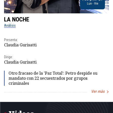
Lun - Vie
LA NOCHE
L
Análisis
No
Pr
Presenta:
Id
Claudia Gurisatti
Dir
Dirige:
Id
Claudia Gurisatti
Otro fracaso de la 'Paz Total': Petro despide su
mandato con 22 secuestrados por grupos
criminales
Ver más
Item
1
of
5