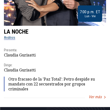
7:00 p.m. ET
Lun - Vie
LA NOCHE
L
Análisis
No
Presenta:
Pr
Claudia Gurisatti
Id
Dirige:
Dir
Claudia Gurisatti
Id
Otro fracaso de la 'Paz Total': Petro despide su
mandato con 22 secuestrados por grupos
criminales
Ver más
Item
1