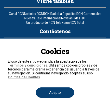
Visite también
Canal RCN
Noticias RCN
RCN Radio
La República
RCN Comerciales
Nuestra Tele Internacional
Novelas
Fides
TDT
Un producto de RCN Televisión
RCN Total
Contáctenos
Teléfono
+57 (601) 426 92 92
Cookies
Política de datos personales
Política de cookies
El uso de este sitio web implica la aceptación de los
Términos y condiciones
Términos y condiciones
. Utilizamos cookies propias y de
terceros para mejorar la experiencia del usuario a través de
su navegación. Si continúas navegando aceptas su uso.
© 2026, RCN Medios.
Política de Cookies
.
Todos los derechos reservados.
Organización Ardila Lülle - www.oal.com.co
Acepto