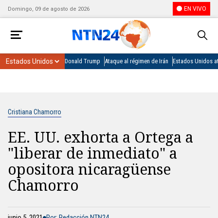
EN VIVO
Domingo, 09 de agosto de 2026
Donald Trump
Ataque al régimen de Irán
Estados Unidos at
Cristiana Chamorro
EE. UU. exhorta a Ortega a
"liberar de inmediato" a
opositora nicaragüense
Chamorro
junio 5, 2021
Por: Redacción NTN24