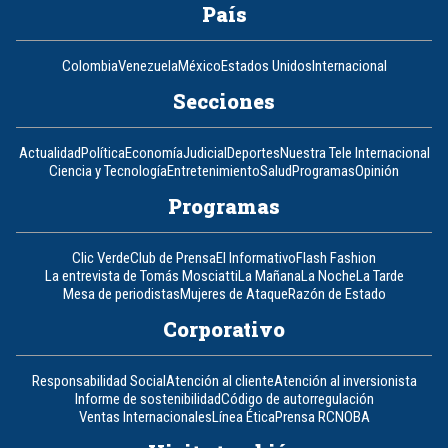
País
Colombia
Venezuela
México
Estados Unidos
Internacional
Secciones
Actualidad
Política
Economía
Judicial
Deportes
Nuestra Tele Internacional
Ciencia y Tecnología
Entretenimiento
Salud
Programas
Opinión
Programas
Clic Verde
Club de Prensa
El Informativo
Flash Fashion
La entrevista de Tomás Mosciatti
La Mañana
La Noche
La Tarde
Mesa de periodistas
Mujeres de Ataque
Razón de Estado
Corporativo
Responsabilidad Social
Atención al cliente
Atención al inversionista
Informe de sostenibilidad
Código de autorregulación
Ventas Internacionales
Línea Ética
Prensa RCN
OBA