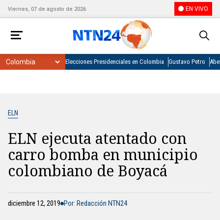
EN VIVO
Viernes, 07 de agosto de 2026
Elecciones Presidenciales en Colombia
Gustavo Petro
Abel
ELN
ELN ejecuta atentado con
carro bomba en municipio
colombiano de Boyacá
diciembre 12, 2019
Por: Redacción NTN24