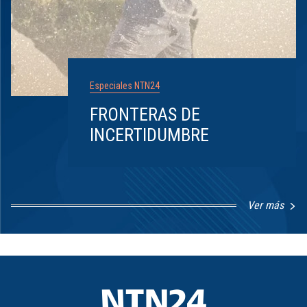
Especiales NTN24
FRONTERAS DE
INCERTIDUMBRE
Ver más
Item
1
of
8