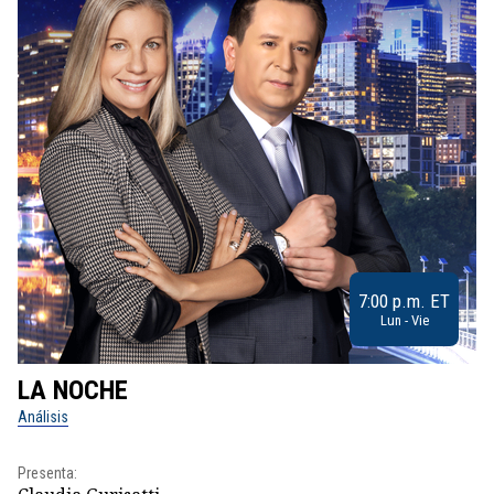
7:00 p.m. ET
Lun - Vie
LA NOCHE
L
Análisis
No
Presenta:
Pr