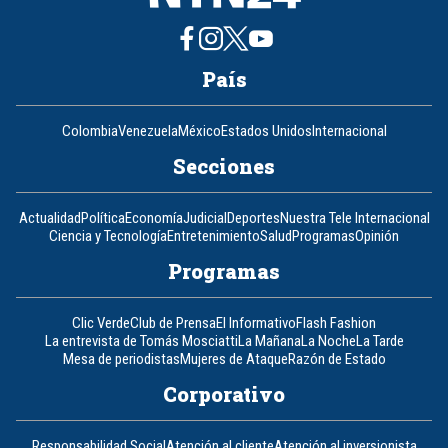
País
Colombia
Venezuela
México
Estados Unidos
Internacional
Secciones
Actualidad
Política
Economía
Judicial
Deportes
Nuestra Tele Internacional
Ciencia y Tecnología
Entretenimiento
Salud
Programas
Opinión
Programas
Clic Verde
Club de Prensa
El Informativo
Flash Fashion
La entrevista de Tomás Mosciatti
La Mañana
La Noche
La Tarde
Mesa de periodistas
Mujeres de Ataque
Razón de Estado
Corporativo
Responsabilidad Social
Atención al cliente
Atención al inversionista