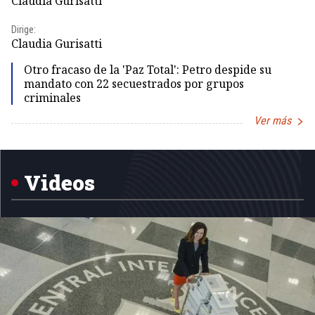
Claudia Gurisatti
Id
Dirige:
Dir
Claudia Gurisatti
Id
Otro fracaso de la 'Paz Total': Petro despide su
mandato con 22 secuestrados por grupos
criminales
Ver más
Item
1
of
5
Videos