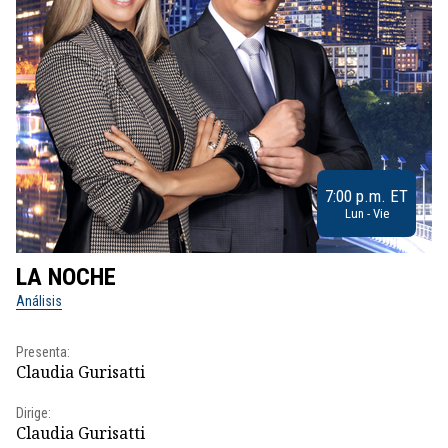
7:00 p.m. ET
Lun - Vie
LA NOCHE
L
Análisis
No
Presenta:
Pr
Claudia Gurisatti
Id
Dirige:
Dir
Claudia Gurisatti
Id