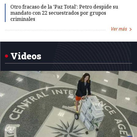
Otro fracaso de la 'Paz Total': Petro despide su
mandato con 22 secuestrados por grupos
criminales
Ver más
Item
1
of
5
Videos