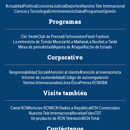
Actualidad
Política
Economía
Judicial
Deportes
Nuestra Tele Internacional
Ciencia y Tecnología
Entretenimiento
Salud
Programas
Opinión
Programas
Clic Verde
Club de Prensa
El Informativo
Flash Fashion
La entrevista de Tomás Mosciatti
La Mañana
La Noche
La Tarde
Mesa de periodistas
Mujeres de Ataque
Razón de Estado
Corporativo
Responsabilidad Social
Atención al cliente
Atención al inversionista
Informe de sostenibilidad
Código de autorregulación
Ventas Internacionales
Línea Ética
Prensa RCN
OBA
Visite también
Canal RCN
Noticias RCN
RCN Radio
La República
RCN Comerciales
Nuestra Tele Internacional
Novelas
Fides
TDT
Un producto de RCN Televisión
RCN Total
Contáctenos