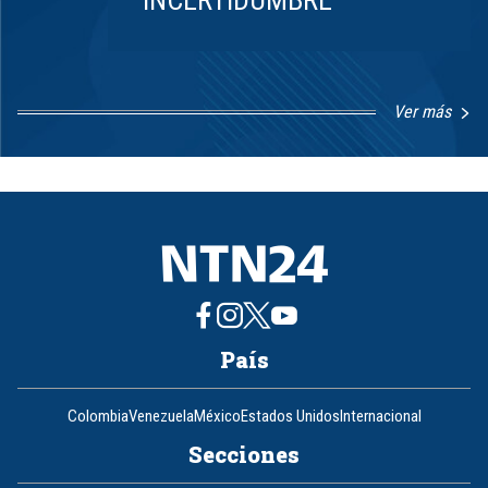
INCERTIDUMBRE
Ver más
Item
1
of
8
País
Colombia
Venezuela
México
Estados Unidos
Internacional
Secciones