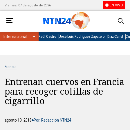
EN VIVO
Viernes, 07 de agosto de 2026
Raúl Castro
José Luis Rodríguez Zapatero
Díaz-Canel
Cu
Francia
Entrenan cuervos en Francia
para recoger colillas de
cigarrillo
agosto 13, 2018
Por: Redacción NTN24