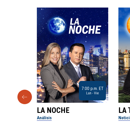
9:30 a.m. ET
7:00 p.m. ET
Sab
Lun - Vie
LA NOCHE
LA 
Análisis
Notic