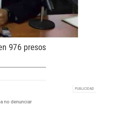
en 976 presos
a no denunciar