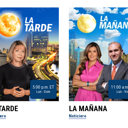
5:00 p.m. ET
11:00 a.m
Lun - Dom
Lun - Vi
TARDE
LA MAÑANA
iero
Noticiero