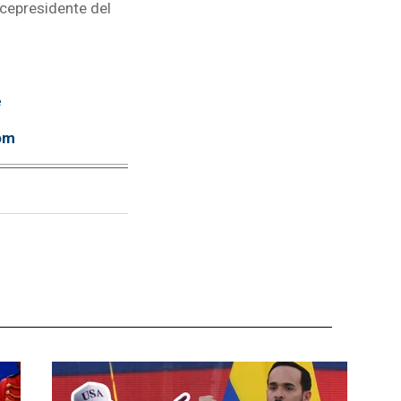
icepresidente del
e
om