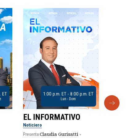
. ET
1:00 p.m. ET - 8:00 p.m. ET
e
Lun - Dom
EL INFORMATIVO
CLUB D
Noticiero
Análisis
Claudia Gurisatti -
Presenta: