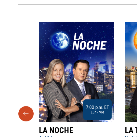
9:30 a.m. ET
7:00 p.m. ET
Sab
Lun - Vie
LA NOCHE
LA 