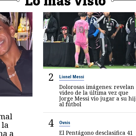
Lo más visto
2
Lionel Messi
Dolorosas imágenes: revelan
video de la última vez que
Jorge Messi vio jugar a su hi
al fútbol
amal
4
 la
Ovnis
na a
El Pentágono desclasifica 41