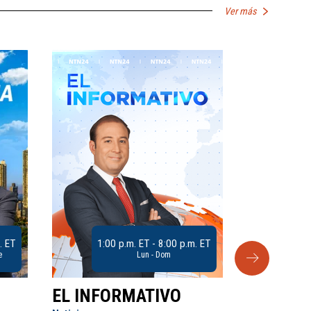
Ver más
. ET
1:00 p.m. ET - 8:00 p.m. ET
e
Lun - Dom
EL INFORMATIVO
CLUB D