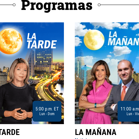
Programas
5:00 p.m. ET
11:00 a.m
Lun - Dom
Lun - Vi
TARDE
LA MAÑANA