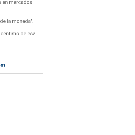
ro en mercados
 de la moneda".
n céntimo de esa
e
om