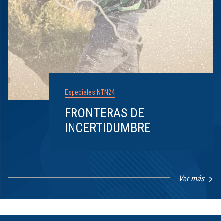
Especiales NTN24
FRONTERAS DE
INCERTIDUMBRE
Ver más
Item
1
of
8