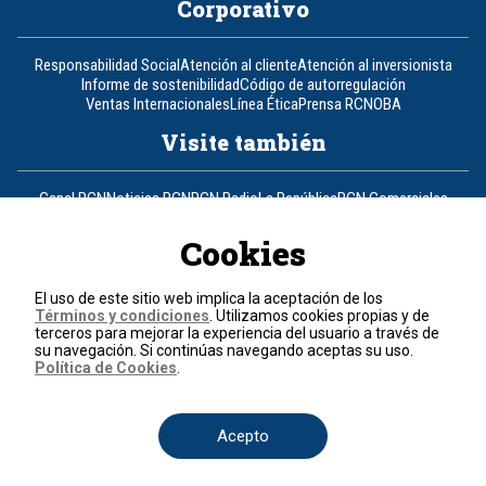
Corporativo
Responsabilidad Social
Atención al cliente
Atención al inversionista
Informe de sostenibilidad
Código de autorregulación
Ventas Internacionales
Línea Ética
Prensa RCN
OBA
Visite también
Canal RCN
Noticias RCN
RCN Radio
La República
RCN Comerciales
Nuestra Tele Internacional
Novelas
Fides
TDT
Un producto de RCN Televisión
RCN Total
Cookies
Contáctenos
El uso de este sitio web implica la aceptación de los
Términos y condiciones
. Utilizamos cookies propias y de
Teléfono
+57 (601) 426 92 92
terceros para mejorar la experiencia del usuario a través de
su navegación. Si continúas navegando aceptas su uso.
Política de Cookies
.
Política de datos personales
Política de cookies
Términos y condiciones
Acepto
© 2026, RCN Medios.
Todos los derechos reservados.