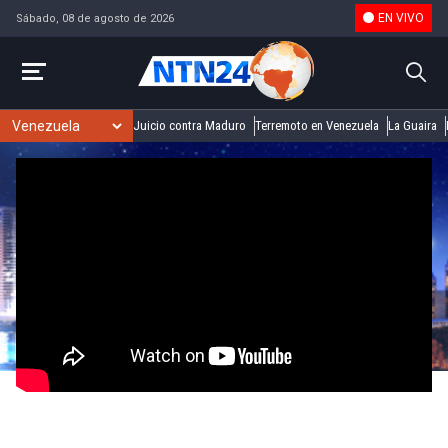
EN VIVO
Sábado, 08 de agosto de 2026
Juicio contra Maduro
Terremoto en Venezuela
La Guaira