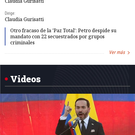
Claudia Gurisatti
Id
Dirige:
Dir
Claudia Gurisatti
Id
Otro fracaso de la 'Paz Total': Petro despide su
mandato con 22 secuestrados por grupos
criminales
Ver más
Item
1
of
5
Videos