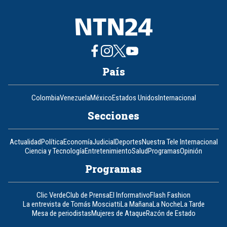
País
Colombia
Venezuela
México
Estados Unidos
Internacional
Secciones
Actualidad
Política
Economía
Judicial
Deportes
Nuestra Tele Internacional
Ciencia y Tecnología
Entretenimiento
Salud
Programas
Opinión
Programas
Clic Verde
Club de Prensa
El Informativo
Flash Fashion
La entrevista de Tomás Mosciatti
La Mañana
La Noche
La Tarde
Mesa de periodistas
Mujeres de Ataque
Razón de Estado