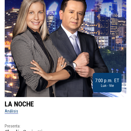
7:00 p.m. ET
Lun - Vie
LA NOCHE
L
Análisis
No
Presenta:
Pr