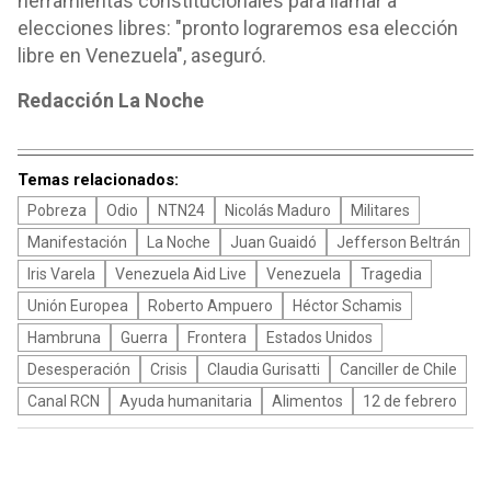
herramientas constitucionales para llamar a
elecciones libres: "pronto lograremos esa elección
libre en Venezuela", aseguró.
Redacción La Noche
Temas relacionados:
Pobreza
Odio
NTN24
Nicolás Maduro
Militares
Manifestación
La Noche
Juan Guaidó
Jefferson Beltrán
Iris Varela
Venezuela Aid Live
Venezuela
Tragedia
Unión Europea
Roberto Ampuero
Héctor Schamis
Hambruna
Guerra
Frontera
Estados Unidos
Desesperación
Crisis
Claudia Gurisatti
Canciller de Chile
Canal RCN
Ayuda humanitaria
Alimentos
12 de febrero