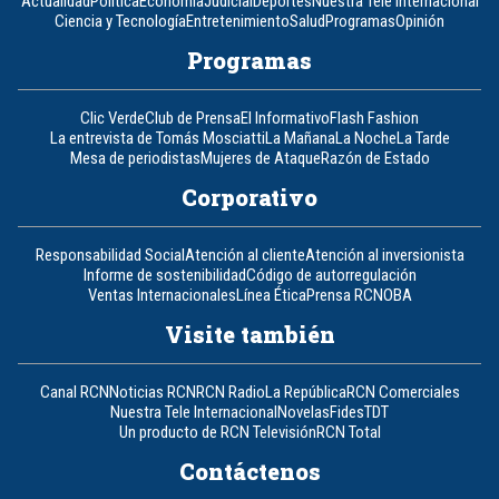
Actualidad
Política
Economía
Judicial
Deportes
Nuestra Tele Internacional
Ciencia y Tecnología
Entretenimiento
Salud
Programas
Opinión
Programas
Clic Verde
Club de Prensa
El Informativo
Flash Fashion
La entrevista de Tomás Mosciatti
La Mañana
La Noche
La Tarde
Mesa de periodistas
Mujeres de Ataque
Razón de Estado
Corporativo
Responsabilidad Social
Atención al cliente
Atención al inversionista
Informe de sostenibilidad
Código de autorregulación
Ventas Internacionales
Línea Ética
Prensa RCN
OBA
Visite también
Canal RCN
Noticias RCN
RCN Radio
La República
RCN Comerciales
Nuestra Tele Internacional
Novelas
Fides
TDT
Un producto de RCN Televisión
RCN Total
Contáctenos