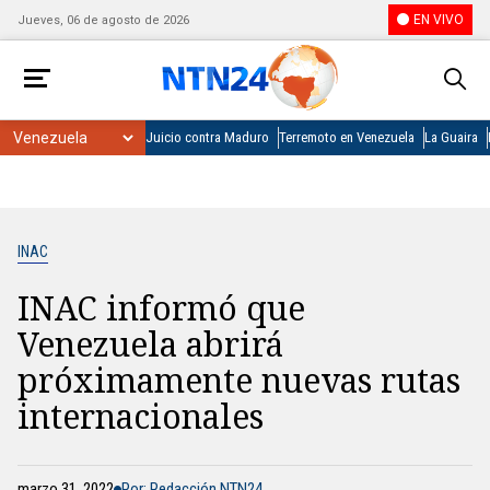
EN VIVO
Jueves, 06 de agosto de 2026
Juicio contra Maduro
Terremoto en Venezuela
La Guaira
INAC
INAC informó que
Venezuela abrirá
próximamente nuevas rutas
internacionales
marzo 31, 2022
Por: Redacción NTN24