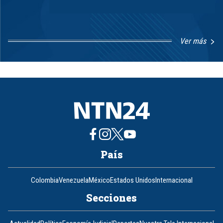
Ver más
Item
1
of
8
País
Colombia
Venezuela
México
Estados Unidos
Internacional
Secciones