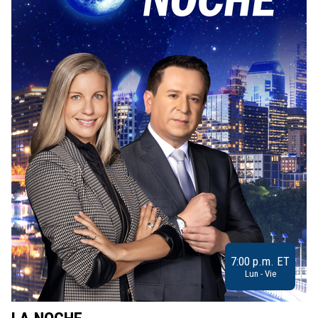
7:00 p.m. ET
Lun - Vie