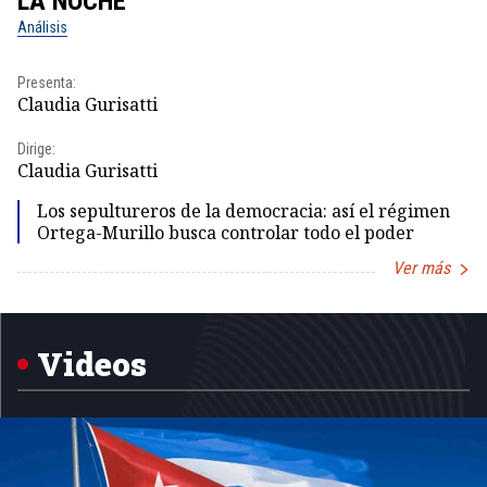
LA NOCHE
L
Análisis
No
Presenta:
Pr
Claudia Gurisatti
Id
Dirige:
Dir
Claudia Gurisatti
Id
Los sepultureros de la democracia: así el régimen
Ortega-Murillo busca controlar todo el poder
Ver más
Item
1
of
5
Videos