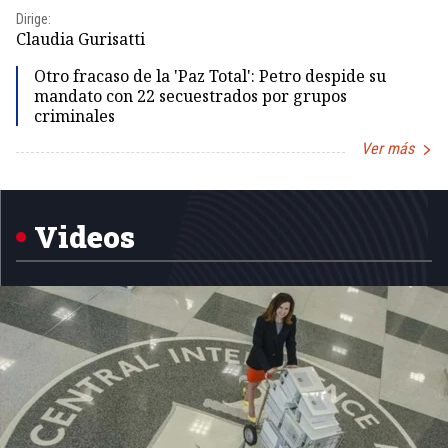
Dirige:
Dir
Claudia Gurisatti
Id
Otro fracaso de la 'Paz Total': Petro despide su
mandato con 22 secuestrados por grupos
criminales
Ver más
Item
1
of
5
Videos