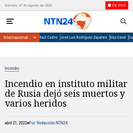
EN VIVO
Viernes, 07 de agosto de 2026
Raúl Castro
José Luis Rodríguez Zapatero
Díaz-Canel
Cu
Incendio
Incendio en instituto militar
de Rusia dejó seis muertos y
varios heridos
abril 21, 2022
Por: Redacción NTN24