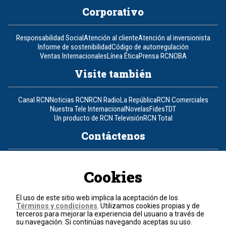
Corporativo
Responsabilidad Social
Atención al cliente
Atención al inversionista
Informe de sostenibilidad
Código de autorregulación
Ventas Internacionales
Línea Ética
Prensa RCN
OBA
Visite también
Canal RCN
Noticias RCN
RCN Radio
La República
RCN Comerciales
Nuestra Tele Internacional
Novelas
Fides
TDT
Un producto de RCN Televisión
RCN Total
Contáctenos
Teléfono
+57 (601) 426 92 92
Cookies
Política de datos personales
Política de cookies
El uso de este sitio web implica la aceptación de los
Términos y condiciones
Términos y condiciones
. Utilizamos cookies propias y de
terceros para mejorar la experiencia del usuario a través de
su navegación. Si continúas navegando aceptas su uso.
© 2026, RCN Medios.