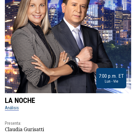
7:00 p.m. ET
Lun - Vie
LA NOCHE
L
Análisis
No
Presenta:
Pr
Claudia Gurisatti
Id