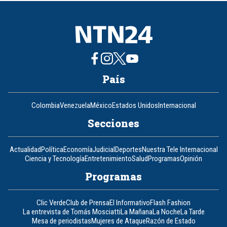
8
País
Colombia
Venezuela
México
Estados Unidos
Internacional
Secciones
Actualidad
Política
Economía
Judicial
Deportes
Nuestra Tele Internacional
Ciencia y Tecnología
Entretenimiento
Salud
Programas
Opinión
Programas
Clic Verde
Club de Prensa
El Informativo
Flash Fashion
La entrevista de Tomás Mosciatti
La Mañana
La Noche
La Tarde
Mesa de periodistas
Mujeres de Ataque
Razón de Estado